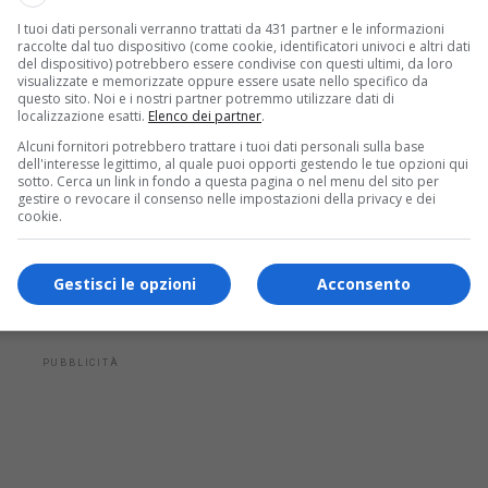
I tuoi dati personali verranno trattati da 431 partner e le informazioni
raccolte dal tuo dispositivo (come cookie, identificatori univoci e altri dati
del dispositivo) potrebbero essere condivise con questi ultimi, da loro
cibo a Udine
visualizzate e memorizzate oppure essere usate nello specifico da
questo sito. Noi e i nostri partner potremmo utilizzare dati di
e introdotta una
nuova laurea magistrale in
localizzazione esatti.
Elenco dei partner
.
Alcuni fornitori potrebbero trattare i tuoi dati personali sulla base
bo
. Questo programma è stato progettato per
dell'interesse legittimo, al quale puoi opporti gestendo le tue opzioni qui
sotto. Cerca un link in fondo a questa pagina o nel menu del sito per
ofondita e multidisciplinare nel campo della
gestire o revocare il consenso nelle impostazioni della privacy e dei
cookie.
agroalimentare e della ristorazione. L’accento
ecialisti capaci di integrare conoscenze
Gestisci le opzioni
Acconsento
 innovare e sviluppare il settore alimentare.