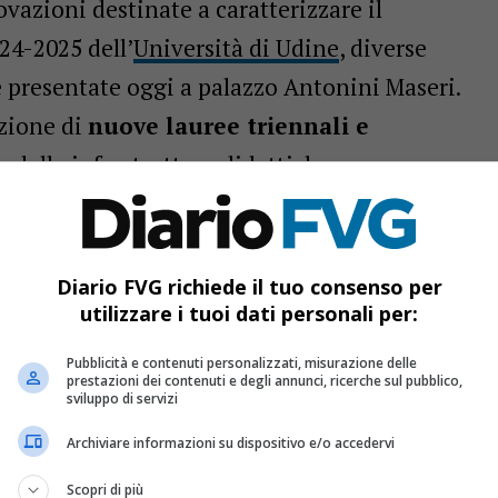
vazioni destinate a caratterizzare il
4-2025 dell’
Università di Udine
, diverse
e presentate oggi a palazzo Antonini Maseri.
uzione di
nuove lauree triennali e
 delle infrastrutture didattiche.
tiva
eresse è l’inaugurazione di una
nuova
Diario FVG richiede il tuo consenso per
ria Industriale per l’Energia
presso la sede
utilizzare i tuoi dati personali per:
ra a formare professionisti in grado di
Pubblicità e contenuti personalizzati, misurazione delle
prestazioni dei contenuti e degli annunci, ricerche sul pubblico,
nel settore delle energie rinnovabili. Secondo
sviluppo di servizi
ostino Dovier, l’obiettivo è quello di preparare
Archiviare informazioni su dispositivo e/o accedervi
pace di rispondere alle esigenze del mercato
Scopri di più