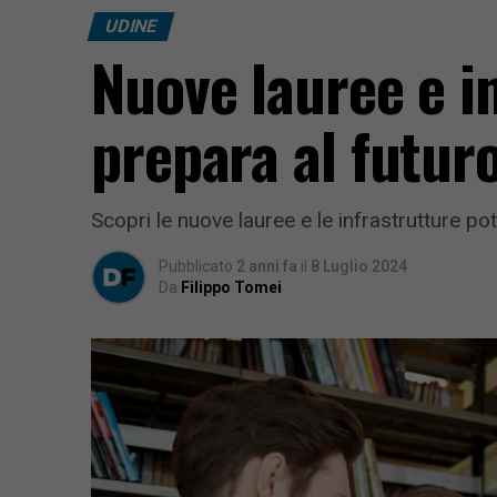
UDINE
Nuove lauree e in
prepara al futur
Scopri le nuove lauree e le infrastrutture p
Pubblicato
2 anni fa
il
8 Luglio 2024
Da
Filippo Tomei