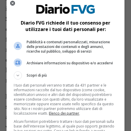
integra le attività dello sportello
Sìconte
, già presente nel Comune, che si
Diario FVG richiede il tuo consenso per
concentra sulla
conciliazione
utilizzare i tuoi dati personali per:
famiglia/lavoro
e facilita l’occupazione
Pubblicità e contenuti personalizzati, misurazione
delle prestazioni dei contenuti e degli annunci,
nel settore domestico. Questa sinergia tra i
ricerche sul pubblico, sviluppo di servizi
due servizi contribuirà a
potenziare
Archiviare informazioni su dispositivo e/o accedervi
l’offerta
per i cittadini, migliorando la
Scopri di più
risposta ai bisogni lavorativi e produttivi.
I tuoi dati personali verranno trattati da 431 partner e le
informazioni raccolte dal tuo dispositivo (come cookie,
identificatori univoci e altri dati del dispositivo) potrebbero
L’apertura di questo sportello rappresenta
essere condivise con questi ultimi, da loro visualizzate e
memorizzate oppure essere usate nello specifico da questo
solo il primo passo
verso un possibile
sito. Noi e i nostri partner potremmo utilizzare dati di
localizzazione esatti.
Elenco dei partner
.
ampliamento futuro delle attività, che
Alcuni fornitori potrebbero trattare i tuoi dati personali sulla
verranno sviluppate in accordo con il
base dell'interesse legittimo, al quale puoi opporti gestendo
le tue opzioni qui sotto. Cerca un link in fondo a questa