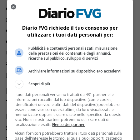
e verticale, ogni dipendente ha lo stesso
riconoscimento, un gesto che sottolinea la
Diario FVG richiede il tuo consenso per
cooperazione e l’unione
all’interno
utilizzare i tuoi dati personali per:
dell’azienda. CrediFriuli si distingue così
Pubblicità e contenuti personalizzati, misurazione
non solo per i suoi risultati finanziari, ma
delle prestazioni dei contenuti e degli annunci,
ricerche sul pubblico, sviluppo di servizi
anche per un ambiente lavorativo che
Archiviare informazioni su dispositivo e/o accedervi
promuove l’equità e la condivisione.
Scopri di più
Investire nelle risorse umane per un
I tuoi dati personali verranno trattati da 431 partner e le
informazioni raccolte dal tuo dispositivo (come cookie,
futuro di successo
identificatori univoci e altri dati del dispositivo) potrebbero
essere condivise con questi ultimi, da loro visualizzate e
La banca, come ribadito dal
direttore
memorizzate oppure essere usate nello specifico da questo
sito. Noi e i nostri partner potremmo utilizzare dati di
localizzazione esatti.
Elenco dei partner
.
generale
Gilberto Noacco, punta molto
Alcuni fornitori potrebbero trattare i tuoi dati personali sulla
sulla
qualità delle risorse umane
per
base dell'interesse legittimo, al quale puoi opporti gestendo