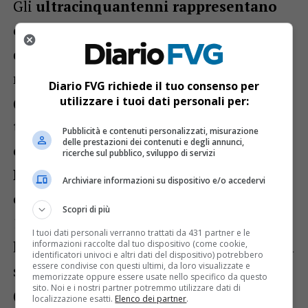
Gli
ultracinquantenni rappresentano
oltre un terzo degli occupati
dipendenti, una cifra in forte aumento
rispetto al 16,7% del 2008.
Gli over 55
Diario FVG richiede il tuo consenso per
(+37,1%) e gli under 35 (+14,6%)
utilizzare i tuoi dati personali per:
trainano la crescita
, mentre calano gli
Pubblicità e contenuti personalizzati, misurazione
delle prestazioni dei contenuti e degli annunci,
occupati tra i 35 e i 44 anni (-10,8%).
ricerche sul pubblico, sviluppo di servizi
L’occupazione dei lavoratori non
Archiviare informazioni su dispositivo e/o accedervi
comunitari cresce del +43,2%
, quasi
Scopri di più
15.000 unità in più, superando di gran
I tuoi dati personali verranno trattati da 431 partner e le
lunga il +4,2% registrato dai cittadini UE. Il
informazioni raccolte dal tuo dispositivo (come cookie,
identificatori univoci e altri dati del dispositivo) potrebbero
essere condivise con questi ultimi, da loro visualizzate e
settore dell’edilizia (+29,5%) e il turismo
memorizzate oppure essere usate nello specifico da questo
sito. Noi e i nostri partner potremmo utilizzare dati di
(+13,2%) hanno registrato le performance
localizzazione esatti.
Elenco dei partner
.