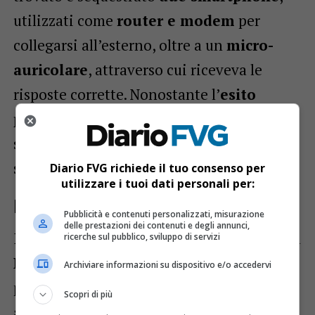
utilizzati come
router e modem
per
collegarsi all’esterno, oltre a un
micro-
auricolare
, attraverso cui riceveva le
risposte corrette. Nonostante l’
esito
positivo della prova teorica
, l’uomo è
stato immediatamente bloccato e
segnalato alle autorità.
Diario FVG richiede il tuo consenso per
utilizzare i tuoi dati personali per:
Denuncia e conseguenze legali
Pubblicità e contenuti personalizzati, misurazione
delle prestazioni dei contenuti e degli annunci,
Il cittadino indiano è stato denunciato alla
ricerche sul pubblico, sviluppo di servizi
Procura della Repubblica di Pordenone
Archiviare informazioni su dispositivo e/o accedervi
per
frode negli esami
. Il suo tentativo di
Scopri di più
aggirare le regole, grazie all’uso di