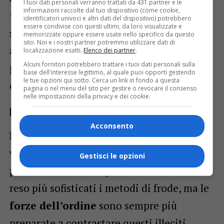
I tuoi dati personali verranno trattati da 431 partner e le
informazioni raccolte dal tuo dispositivo (come cookie,
tecnologie sofisticate
, è stato stroncato
identificatori univoci e altri dati del dispositivo) potrebbero
essere condivise con questi ultimi, da loro visualizzate e
sul nascere. Ora dovrà rispondere delle sue
memorizzate oppure essere usate nello specifico da questo
sito. Noi e i nostri partner potremmo utilizzare dati di
azioni davanti alla legge, rischiando
localizzazione esatti.
Elenco dei partner
.
Alcuni fornitori potrebbero trattare i tuoi dati personali sulla
pesanti sanzioni
e l’invalidazione
base dell'interesse legittimo, al quale puoi opporti gestendo
le tue opzioni qui sotto. Cerca un link in fondo a questa
dell’esame.
pagina o nel menu del sito per gestire o revocare il consenso
nelle impostazioni della privacy e dei cookie.
Un fenomeno sempre più diffuso
Acconsento
Non è la prima volta che casi simili
vengono scoperti durante gli esami per la
Gestisci le opzioni
patente. Le
tecnologie avanzate
hanno
reso più sofisticati i metodi di frode, ma le
forze dell’ordine
sono sempre più
preparate a contrastare questi illeciti.