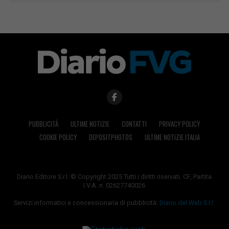
PUBBLICITÀ
ULTIME NOTIZIE
CONTATTI
PRIVACY POLICY
COOKIE POLICY
DEPOSITPHOTOS
ULTIME NOTIZIE ITALIA
Diario Editore S.r.l. © Copyright 2025 Tutti i diritti riservati. CF, Partita
I.V.A. n. 02627740026
Servizi informatici e concessionaria di pubblicità:
Diario del Web S.r.l.