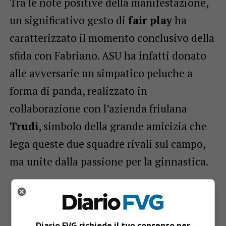
Tra le note positive della manifestazione,
un significativo gesto di
fair play
ha
caratterizzato il momento conclusivo della
sfida con Fabriano. ASU ha infatti donato
alle avversarie un simpatico peluche a
forma di panda, realizzato in
collaborazione con l’azienda friulana
Trudi
, simbolo della grande amicizia che
lega queste due squadre rivali sul campo,
ma unite dalla passione per la ginnastica.
Diario FVG richiede il tuo consenso per