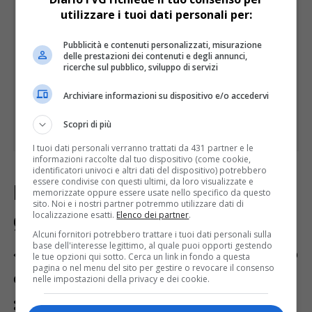
utilizzare i tuoi dati personali per:
Pubblicità e contenuti personalizzati, misurazione
delle prestazioni dei contenuti e degli annunci,
ricerche sul pubblico, sviluppo di servizi
Archiviare informazioni su dispositivo e/o accedervi
Scopri di più
I tuoi dati personali verranno trattati da 431 partner e le
informazioni raccolte dal tuo dispositivo (come cookie,
identificatori univoci e altri dati del dispositivo) potrebbero
essere condivise con questi ultimi, da loro visualizzate e
Il commento del direttore
memorizzate oppure essere usate nello specifico da questo
sito. Noi e i nostri partner potremmo utilizzare dati di
generale
localizzazione esatti.
Elenco dei partner
.
Alcuni fornitori potrebbero trattare i tuoi dati personali sulla
base dell'interesse legittimo, al quale puoi opporti gestendo
«Questo fa parte dello sport», ha dichiarato
le tue opzioni qui sotto. Cerca un link in fondo a questa
pagina o nel menu del sito per gestire o revocare il consenso
con serena accettazione il direttore
nelle impostazioni della privacy e dei cookie.
generale dell’ASU,
Nicola Di Benedetto
.