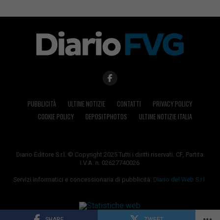
PUBBLICITÀ
ULTIME NOTIZIE
CONTATTI
PRIVACY POLICY
COOKIE POLICY
DEPOSITPHOTOS
ULTIME NOTIZIE ITALIA
Diario Editore S.r.l. © Copyright 2025 Tutti i diritti riservati. CF, Partita
I.V.A. n. 02627740026
Servizi informatici e concessionaria di pubblicità:
Diario del Web S.r.l.
SHARE
TWEET