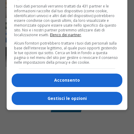
Mattia Ranghetti muore a 29 anni dopo la
I tuoi dati personali verranno trattati da 431 partner e le
folgorazione alle Ferriere Nord di Osoppo
informazioni raccolte dal tuo dispositivo (come cookie,
identificatori univoci e altri dati del dispositivo) potrebbero
essere condivise con questi ultimi, da loro visualizzate e
CRONACA & ATTUALITÀ
3 giorni fa
memorizzate oppure essere usate nello specifico da questo
Arrivano 142 nuovi poliziotti in Friuli-Venezia Giulia:
sito. Noi e i nostri partner potremmo utilizzare dati di
61 saranno assegnati a Trieste
localizzazione esatti.
Elenco dei partner
.
Alcuni fornitori potrebbero trattare i tuoi dati personali sulla
base dell'interesse legittimo, al quale puoi opporti gestendo
CRONACA & ATTUALITÀ
1 giorno fa
le tue opzioni qui sotto. Cerca un link in fondo a questa
Due terremoti in poche ore scuotono la Croazia: la
pagina o nel menu del sito per gestire o revocare il consenso
scossa più forte sul Quarnero
nelle impostazioni della privacy e dei cookie.
Acconsento
Gestisci le opzioni
Facebook