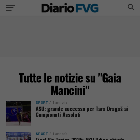
Tutte le notizie su "Gaia
Mancini"
SPORT
1 anno fa
ASU: grande successo per Tara Dragaš ai
Campionati Assoluti
SPORT
1 anno fa
Final Six Torino 2025: ASU Udine chiude