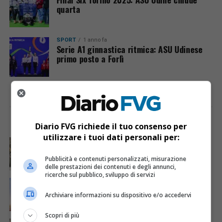
quarta
SPORT
1 anno fa
Serie A1 ginnastica ritmica: ASU Udinese
primo posto a Forlì
I PIÙ VISTI
ULTIME NOTIZIE
Diario FVG richiede il tuo consenso per
utilizzare i tuoi dati personali per:
CRONACA & ATTUALITÀ
4 giorni fa
Acqua da usare con cautela nell’Udinese: ecco tutte
le frazioni sotto osservazione
Pubblicità e contenuti personalizzati, misurazione
delle prestazioni dei contenuti e degli annunci,
ricerche sul pubblico, sviluppo di servizi
ECONOMIA & LAVORO
1 giorno fa
Bollette più leggere nei condomini, nuovo bando FVG
Archiviare informazioni su dispositivo e/o accedervi
per l’efficientamento energetico
Scopri di più
CRONACA & ATTUALITÀ
5 giorni fa