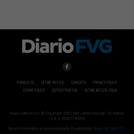
PUBBLICITÀ
ULTIME NOTIZIE
CONTATTI
PRIVACY POLICY
COOKIE POLICY
DEPOSITPHOTOS
ULTIME NOTIZIE ITALIA
Diario Editore S.r.l. © Copyright 2025 Tutti i diritti riservati. CF, Partita
I.V.A. n. 02627740026
Servizi informatici e concessionaria di pubblicità:
Diario del Web S.r.l.