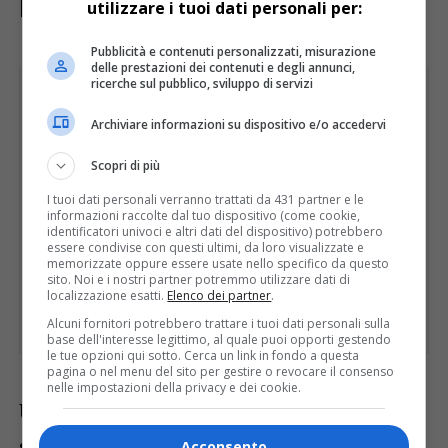
Legge 36
utilizzare i tuoi dati personali per:
Pubblicità e contenuti personalizzati, misurazione
delle prestazioni dei contenuti e degli annunci,
ricerche sul pubblico, sviluppo di servizi
Archiviare informazioni su dispositivo e/o accedervi
Scopri di più
I tuoi dati personali verranno trattati da 431 partner e le
informazioni raccolte dal tuo dispositivo (come cookie,
identificatori univoci e altri dati del dispositivo) potrebbero
essere condivise con questi ultimi, da loro visualizzate e
memorizzate oppure essere usate nello specifico da questo
sito. Noi e i nostri partner potremmo utilizzare dati di
localizzazione esatti.
Elenco dei partner
.
Alcuni fornitori potrebbero trattare i tuoi dati personali sulla
base dell'interesse legittimo, al quale puoi opporti gestendo
le tue opzioni qui sotto. Cerca un link in fondo a questa
pagina o nel menu del sito per gestire o revocare il consenso
nelle impostazioni della privacy e dei cookie.
Uno strumento fondamentale per questa
strategia è rappresentato dal recente
Acconsento