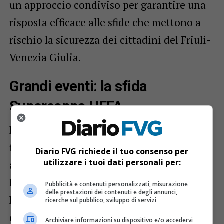
un approccio condiviso per garantire una
risposta efficace alle sfide che mettono a
rischio la sicurezza dei cittadini del Friuli-
Venezia Giulia.
Grandi eventi: la sfida
Supercoppa UEFA
Particolare attenzione è stata dedicata alla
finale di
Supercoppa UEFA del 13 agosto
Diario FVG richiede il tuo consenso per
utilizzare i tuoi dati personali per:
a Udine. L’afflusso di numerosi tifosi di
Paris Saint-Germain
e
Tottenham
Pubblicità e contenuti personalizzati, misurazione
delle prestazioni dei contenuti e degli annunci,
Hotspur
richiederà un impegnativo
ricerche sul pubblico, sviluppo di servizi
dispositivo di sicurezza. La Questura, con il
Archiviare informazioni su dispositivo e/o accedervi