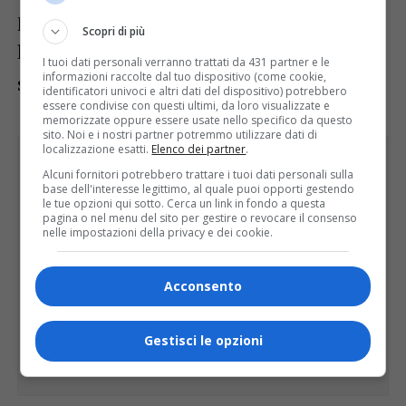
pieno supporto della Regione, coordinerà
Scopri di più
le misure necessarie per assicurare lo
I tuoi dati personali verranno trattati da 431 partner e le
informazioni raccolte dal tuo dispositivo (come cookie,
svolgimento sereno dell’evento calcistico.
identificatori univoci e altri dati del dispositivo) potrebbero
essere condivise con questi ultimi, da loro visualizzate e
memorizzate oppure essere usate nello specifico da questo
sito. Noi e i nostri partner potremmo utilizzare dati di
localizzazione esatti.
Elenco dei partner
.
Alcuni fornitori potrebbero trattare i tuoi dati personali sulla
base dell'interesse legittimo, al quale puoi opporti gestendo
le tue opzioni qui sotto. Cerca un link in fondo a questa
pagina o nel menu del sito per gestire o revocare il consenso
nelle impostazioni della privacy e dei cookie.
Acconsento
Gestisci le opzioni