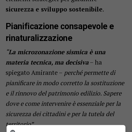
sicurezza e sviluppo sostenibile
.
Pianificazione consapevole e
rinaturalizzazione
“
La microzonazione sismica è una
materia tecnica, ma decisiva
– ha
spiegato Amirante –
perché permette di
pianificare in modo corretto la sostituzione
e il rinnovo del patrimonio edilizio. Sapere
dove e come intervenire è essenziale per la
sicurezza dei cittadini e per la tutela del
territorio”
.