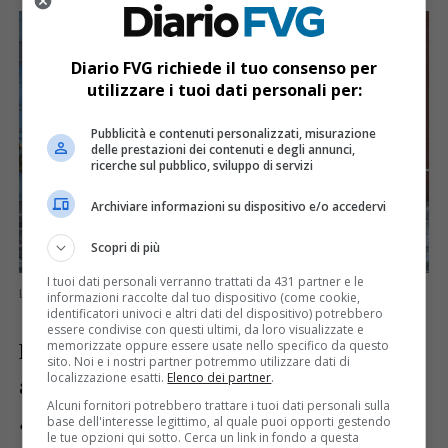
Diario FVG richiede il tuo consenso per
utilizzare i tuoi dati personali per:
Pubblicità e contenuti personalizzati, misurazione
delle prestazioni dei contenuti e degli annunci,
ricerche sul pubblico, sviluppo di servizi
Archiviare informazioni su dispositivo e/o accedervi
Scopri di più
I tuoi dati personali verranno trattati da 431 partner e le
L’assessore alle Infrastrutture e Territorio Cristina Amirante
informazioni raccolte dal tuo dispositivo (come cookie,
identificatori univoci e altri dati del dispositivo) potrebbero
essere condivise con questi ultimi, da loro visualizzate e
memorizzate oppure essere usate nello specifico da questo
L’assessore ha evidenziato anche un altro
sito. Noi e i nostri partner potremmo utilizzare dati di
localizzazione esatti.
Elenco dei partner
.
aspetto cruciale:
“Queste conoscenze ci
Alcuni fornitori potrebbero trattare i tuoi dati personali sulla
aiutano a
individuare le zone da
base dell'interesse legittimo, al quale puoi opporti gestendo
le tue opzioni qui sotto. Cerca un link in fondo a questa