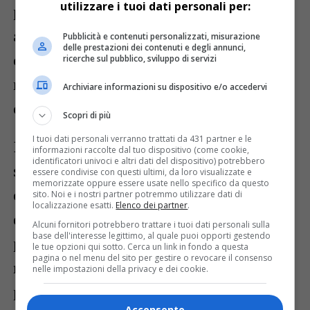
utilizzare i tuoi dati personali per:
presieduta da
Gianfranco Cassin
. Proprio
a Ricci, all’associazione e alle realtà
Pubblicità e contenuti personalizzati, misurazione
delle prestazioni dei contenuti e degli annunci,
coinvolte sono stati consegnati attestati,
ricerche sul pubblico, sviluppo di servizi
medaglie e riconoscimenti nel corso della
Archiviare informazioni su dispositivo e/o accedervi
cerimonia triestina.
Scopri di più
I tuoi dati personali verranno trattati da 431 partner e le
Il successo del Guinness non è stato
informazioni raccolte dal tuo dispositivo (come cookie,
identificatori univoci e altri dati del dispositivo) potrebbero
soltanto il risultato di una prova tecnica
essere condivise con questi ultimi, da loro visualizzate e
memorizzate oppure essere usate nello specifico da questo
complessa, ma anche la dimostrazione di
sito. Noi e i nostri partner potremmo utilizzare dati di
localizzazione esatti.
Elenco dei partner
.
quanto il lavoro coordinato tra
Alcuni fornitori potrebbero trattare i tuoi dati personali sulla
base dell'interesse legittimo, al quale puoi opporti gestendo
professionisti possa trasformare una
le tue opzioni qui sotto. Cerca un link in fondo a questa
pagina o nel menu del sito per gestire o revocare il consenso
ricetta iconica in un potente strumento di
nelle impostazioni della privacy e dei cookie.
promozione territoriale. La preparazione
Acconsento