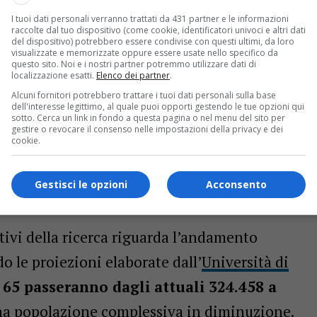
I tuoi dati personali verranno trattati da 431 partner e le informazioni
ostra “Ruota Libera”, un viaggio nella storia della
raccolte dal tuo dispositivo (come cookie, identificatori univoci e altri dati
del dispositivo) potrebbero essere condivise con questi ultimi, da loro
visualizzate e memorizzate oppure essere usate nello specifico da
questo sito. Noi e i nostri partner potremmo utilizzare dati di
localizzazione esatti.
Elenco dei partner
.
denza chiara: il Friuli-Venezia Giulia dovrà
Alcuni fornitori potrebbero trattare i tuoi dati personali sulla base
dell'interesse legittimo, al quale puoi opporti gestendo le tue opzioni qui
ento della popolazione anziana e della
sotto. Cerca un link in fondo a questa pagina o nel menu del sito per
gestire o revocare il consenso nelle impostazioni della privacy e dei
ri, con la necessità di ripensare modelli
cookie.
esa in carico delle persone.
Gestisci le opzioni
Acconsento
ativi della ricerca riguarda l’andamento
 le proiezioni elaborate dall’
Università di
r 65 passeranno dagli attuali 324.458 a
na popolazione complessiva in diminuzione.