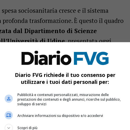
la spesa sociosanitaria cresce e il sistema
a profonda trasformazione. È questo il quadro
zzata dal Dipartimento di Scienze
ll’Università di Udine
, presentata oggi
l’ateneo friulano. Lo studio, promosso da
Fnp
 l’evoluzione demografica regionale e le
ssistenza agli anziani nei prossimi anni.
Diario FVG richiede il tuo consenso per
utilizzare i tuoi dati personali per:
Pubblicità e contenuti personalizzati, misurazione delle
prestazioni dei contenuti e degli annunci, ricerche sul pubblico,
sviluppo di servizi
o Oasi Bocconi promuove il sistema regionale, ma chiede
Archiviare informazioni su dispositivo e/o accedervi
ggi attivo il 116117 in FVG, come funziona
Scopri di più