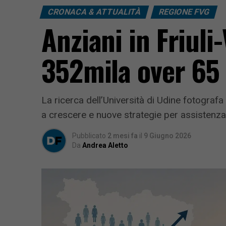
CRONACA & ATTUALITÀ
REGIONE FVG
Anziani in Friuli
352mila over 65
La ricerca dell’Università di Udine fotograf
a crescere e nuove strategie per assistenza 
Pubblicato
2 mesi fa
il
9 Giugno 2026
Da
Andrea Aletto