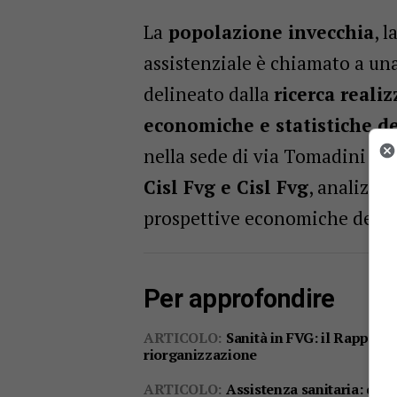
La
popolazione invecchia
, 
assistenziale è chiamato a un
delineato dalla
ricerca reali
economiche e statistiche de
nella sede di via Tomadini del
Cisl Fvg e Cisl Fvg
, analizza
prospettive economiche dell’a
Per approfondire
ARTICOLO:
Sanità in FVG: il Rapport
riorganizzazione
ARTICOLO:
Assistenza sanitaria: da o