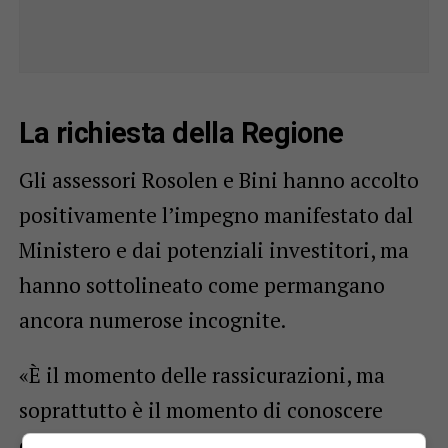
La richiesta della Regione
Gli assessori Rosolen e Bini hanno accolto
positivamente l’impegno manifestato dal
Ministero e dai potenziali investitori, ma
hanno sottolineato come permangano
ancora numerose incognite.
«È il momento delle rassicurazioni, ma
soprattutto è il momento di conoscere
quali siano le basi concrete del futuro del