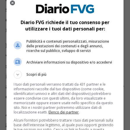
sito triestino di StarTech», hanno
dichiarato i due esponenti della Giunta
Diario FVG richiede il tuo consenso per
utilizzare i tuoi dati personali per:
regionale.
Pubblicità e contenuti personalizzati, misurazione
La Regione ritiene indispensabile che
delle prestazioni dei contenuti e degli annunci,
ricerche sul pubblico, sviluppo di servizi
venga presentato un
piano industriale
Archiviare informazioni su dispositivo e/o accedervi
solido e credibile
, accompagnato da
Scopri di più
investimenti adeguati, in grado di
I tuoi dati personali verranno trattati da 431 partner e le
assicurare la salvaguardia dell’occupazione
informazioni raccolte dal tuo dispositivo (come cookie,
identificatori univoci e altri dati del dispositivo) potrebbero
e il rilancio dell’attività produttiva.
essere condivise con questi ultimi, da loro visualizzate e
memorizzate oppure essere usate nello specifico da questo
sito. Noi e i nostri partner potremmo utilizzare dati di
Attenzione su stipendi e
localizzazione esatti.
Elenco dei partner
.
Alcuni fornitori potrebbero trattare i tuoi dati personali sulla
ammortizzatori sociali
base dell'interesse legittimo, al quale puoi opporti gestendo
le tue opzioni qui sotto. Cerca un link in fondo a questa