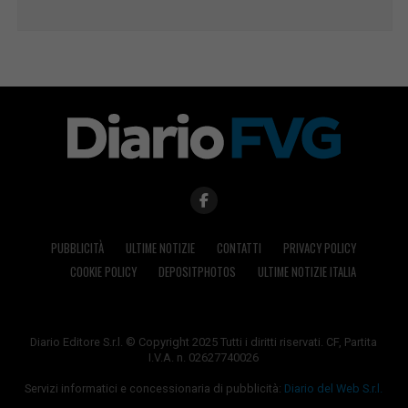
PUBBLICITÀ
ULTIME NOTIZIE
CONTATTI
PRIVACY POLICY
COOKIE POLICY
DEPOSITPHOTOS
ULTIME NOTIZIE ITALIA
Diario Editore S.r.l. © Copyright 2025 Tutti i diritti riservati. CF, Partita
I.V.A. n. 02627740026
Servizi informatici e concessionaria di pubblicità:
Diario del Web S.r.l.