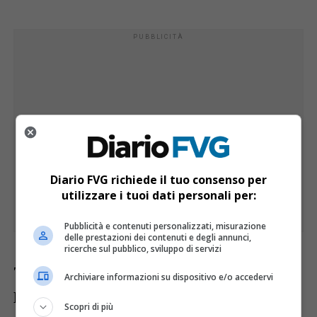
Diario FVG richiede il tuo consenso per
utilizzare i tuoi dati personali per:
Pubblicità e contenuti personalizzati, misurazione
delle prestazioni dei contenuti e degli annunci,
ricerche sul pubblico, sviluppo di servizi
Tra le nazionalità più presenti lungo la
Archiviare informazioni su dispositivo e/o accedervi
Rotta figurano cittadini provenienti dalla
Scopri di più