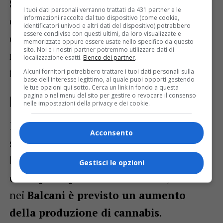
Siria (30%)
, dall’
Afghanistan (14%)
,
I tuoi dati personali verranno trattati da 431 partner e le
informazioni raccolte dal tuo dispositivo (come cookie,
dalla
Turchia (9%)
, dal
Marocco (7%)
e
identificatori univoci e altri dati del dispositivo) potrebbero
essere condivise con questi ultimi, da loro visualizzate e
dal
Bangladesh (4%)
, dati che trovano
memorizzate oppure essere usate nello specifico da questo
sito. Noi e i nostri partner potremmo utilizzare dati di
riscontro anche nelle operazioni delle
localizzazione esatti.
Elenco dei partner
.
forze dell’ordine contro i passeur.
Alcuni fornitori potrebbero trattare i tuoi dati personali sulla
base dell'interesse legittimo, al quale puoi opporti gestendo
le tue opzioni qui sotto. Cerca un link in fondo a questa
pagina o nel menu del sito per gestire o revocare il consenso
Preoccupano droga e armi
nelle impostazioni della privacy e dei cookie.
Il rapporto richiama inoltre l’attenzione
Acconsento
sui
traffici illeciti
. Frontex segnala che
l’Afghanistan continua a essere una
Gestisci le opzioni
delle principali fonti di eroina
, mentre
nei
Balcani è previsto un aumento
della produzione di cannabis
.