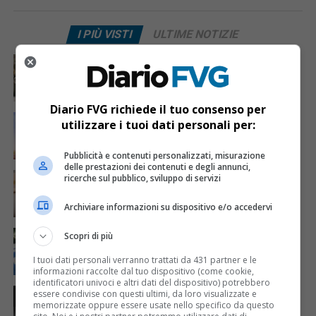
I PIÙ VISTI
ULTIME NOTIZIE
CRONACA & ATTUALITÀ
3 giorni fa
Acqua da usare con cautela nell’Udinese: ecco tutte
le frazioni sotto osservazione
Diario FVG richiede il tuo consenso per
ECONOMIA & LAVORO
7 ore fa
utilizzare i tuoi dati personali per:
Bollette più leggere nei condomini, nuovo bando FVG
per l’efficientamento energetico
Pubblicità e contenuti personalizzati, misurazione
delle prestazioni dei contenuti e degli annunci,
CRONACA & ATTUALITÀ
4 giorni fa
ricerche sul pubblico, sviluppo di servizi
Mattia Ranghetti muore a 29 anni dopo la
folgorazione alle Ferriere Nord di Osoppo
Archiviare informazioni su dispositivo e/o accedervi
CRONACA & ATTUALITÀ
3 giorni fa
Scopri di più
Arrivano 142 nuovi poliziotti in Friuli-Venezia Giulia:
61 saranno assegnati a Trieste
I tuoi dati personali verranno trattati da 431 partner e le
informazioni raccolte dal tuo dispositivo (come cookie,
identificatori univoci e altri dati del dispositivo) potrebbero
CRONACA & ATTUALITÀ
10 ore fa
essere condivise con questi ultimi, da loro visualizzate e
Due terremoti in poche ore scuotono la Croazia: la
memorizzate oppure essere usate nello specifico da questo
scossa più forte sul Quarnero