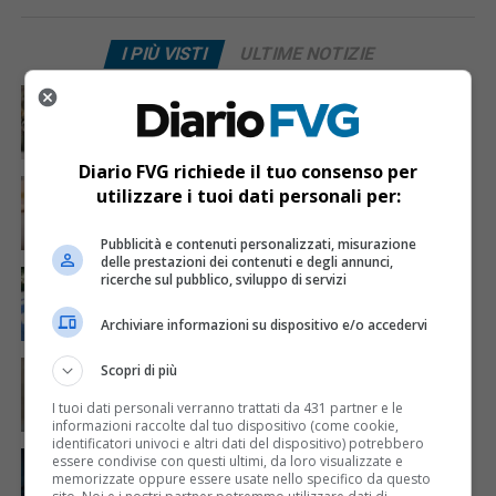
I PIÙ VISTI
ULTIME NOTIZIE
CRONACA & ATTUALITÀ
3 giorni fa
Acqua da usare con cautela nell’Udinese: ecco tutte
le frazioni sotto osservazione
Diario FVG richiede il tuo consenso per
CRONACA & ATTUALITÀ
4 giorni fa
utilizzare i tuoi dati personali per:
Mattia Ranghetti muore a 29 anni dopo la
folgorazione alle Ferriere Nord di Osoppo
Pubblicità e contenuti personalizzati, misurazione
delle prestazioni dei contenuti e degli annunci,
CRONACA & ATTUALITÀ
2 giorni fa
ricerche sul pubblico, sviluppo di servizi
Arrivano 142 nuovi poliziotti in Friuli-Venezia Giulia:
61 saranno assegnati a Trieste
Archiviare informazioni su dispositivo e/o accedervi
CRONACA & ATTUALITÀ
4 giorni fa
Scopri di più
Mattia Ranghetti morto dopo l’infortunio alle
Ferriere Nord, i sindacati: «Tragedia inaccettabile»
I tuoi dati personali verranno trattati da 431 partner e le
informazioni raccolte dal tuo dispositivo (come cookie,
identificatori univoci e altri dati del dispositivo) potrebbero
CRONACA & ATTUALITÀ
2 giorni fa
essere condivise con questi ultimi, da loro visualizzate e
Ladri entrano in casa mentre la famiglia dorme:
memorizzate oppure essere usate nello specifico da questo
notte di paura a San Quirino