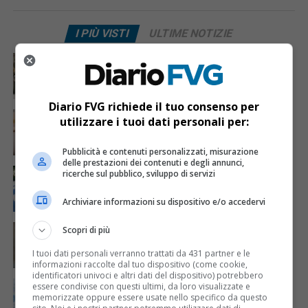
I PIÙ VISTI
ULTIME NOTIZIE
CRONACA & ATTUALITÀ
3 giorni fa
Acqua da usare con cautela nell’Udinese: ecco tutte
le frazioni sotto osservazione
Diario FVG richiede il tuo consenso per
CRONACA & ATTUALITÀ
4 giorni fa
utilizzare i tuoi dati personali per:
Mattia Ranghetti muore a 29 anni dopo la
folgorazione alle Ferriere Nord di Osoppo
Pubblicità e contenuti personalizzati, misurazione
delle prestazioni dei contenuti e degli annunci,
CRONACA & ATTUALITÀ
2 giorni fa
ricerche sul pubblico, sviluppo di servizi
Arrivano 142 nuovi poliziotti in Friuli-Venezia Giulia:
61 saranno assegnati a Trieste
Archiviare informazioni su dispositivo e/o accedervi
CRONACA & ATTUALITÀ
4 giorni fa
Scopri di più
Mattia Ranghetti morto dopo l’infortunio alle
Ferriere Nord, i sindacati: «Tragedia inaccettabile»
I tuoi dati personali verranno trattati da 431 partner e le
informazioni raccolte dal tuo dispositivo (come cookie,
identificatori univoci e altri dati del dispositivo) potrebbero
CRONACA & ATTUALITÀ
2 giorni fa
essere condivise con questi ultimi, da loro visualizzate e
Padre e due figli bloccati a 2.400 metri sul Monte
memorizzate oppure essere usate nello specifico da questo
Canin: salvati uno alla volta dall’elicottero