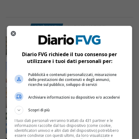
I PIÙ VISTI
ULTIME NOTIZIE
CRONACA & ATTUALITÀ
4 giorni fa
Acqua da usare con cautela nell’Udinese: ecco tutte
le frazioni sotto osservazione
Diario FVG richiede il tuo consenso per
utilizzare i tuoi dati personali per:
ECONOMIA & LAVORO
1 giorno fa
Bollette più leggere nei condomini, nuovo bando FVG
per l’efficientamento energetico
Pubblicità e contenuti personalizzati, misurazione
delle prestazioni dei contenuti e degli annunci,
ricerche sul pubblico, sviluppo di servizi
CRONACA & ATTUALITÀ
5 giorni fa
Mattia Ranghetti muore a 29 anni dopo la
Archiviare informazioni su dispositivo e/o accedervi
folgorazione alle Ferriere Nord di Osoppo
Scopri di più
CRONACA & ATTUALITÀ
3 giorni fa
Arrivano 142 nuovi poliziotti in Friuli-Venezia Giulia:
I tuoi dati personali verranno trattati da 431 partner e le
61 saranno assegnati a Trieste
informazioni raccolte dal tuo dispositivo (come cookie,
identificatori univoci e altri dati del dispositivo) potrebbero
essere condivise con questi ultimi, da loro visualizzate e