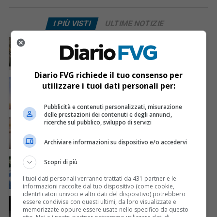
I PIÙ VISTI
ULTIME NOTIZIE
CRONACA & ATTUALITÀ
4 giorni fa
Acqua da usare con cautela nell’Udinese: ecco tutte
le frazioni sotto osservazione
Diario FVG richiede il tuo consenso per
ECONOMIA & LAVORO
20 ore fa
utilizzare i tuoi dati personali per:
Bollette più leggere nei condomini, nuovo bando FVG
per l’efficientamento energetico
Pubblicità e contenuti personalizzati, misurazione
delle prestazioni dei contenuti e degli annunci,
CRONACA & ATTUALITÀ
5 giorni fa
ricerche sul pubblico, sviluppo di servizi
Mattia Ranghetti muore a 29 anni dopo la
folgorazione alle Ferriere Nord di Osoppo
Archiviare informazioni su dispositivo e/o accedervi
CRONACA & ATTUALITÀ
3 giorni fa
Scopri di più
Arrivano 142 nuovi poliziotti in Friuli-Venezia Giulia:
61 saranno assegnati a Trieste
I tuoi dati personali verranno trattati da 431 partner e le
informazioni raccolte dal tuo dispositivo (come cookie,
identificatori univoci e altri dati del dispositivo) potrebbero
CRONACA & ATTUALITÀ
22 ore fa
essere condivise con questi ultimi, da loro visualizzate e
Due terremoti in poche ore scuotono la Croazia: la
memorizzate oppure essere usate nello specifico da questo
scossa più forte sul Quarnero