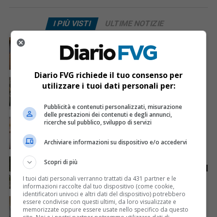
I PIÙ VISTI
ULTIME NOTIZIE
CRONACA & ATTUALITÀ
6 giorni fa
Mostravano vacanze e vestiti firmati sui social:
dietro il lusso un traffico di droga da milioni
Diario FVG richiede il tuo consenso per
CRONACA & ATTUALITÀ
2 giorni fa
utilizzare i tuoi dati personali per:
Acqua da usare con cautela nell’Udinese: ecco tutte
le frazioni sotto osservazione
Pubblicità e contenuti personalizzati, misurazione
delle prestazioni dei contenuti e degli annunci,
CRONACA & ATTUALITÀ
3 giorni fa
ricerche sul pubblico, sviluppo di servizi
Mattia Ranghetti muore a 29 anni dopo la
folgorazione alle Ferriere Nord di Osoppo
Archiviare informazioni su dispositivo e/o accedervi
ANIMALI
7 giorni fa
Scopri di più
Gorizia-Budapest in carrozza, viaggio annullato per il
caldo: esplode la polemica sui cavalli
I tuoi dati personali verranno trattati da 431 partner e le
informazioni raccolte dal tuo dispositivo (come cookie,
identificatori univoci e altri dati del dispositivo) potrebbero
CRONACA & ATTUALITÀ
7 giorni fa
essere condivise con questi ultimi, da loro visualizzate e
West Nile in Friuli-Venezia Giulia, primo caso: 70enne
memorizzate oppure essere usate nello specifico da questo
ricoverato in terapia intensiva