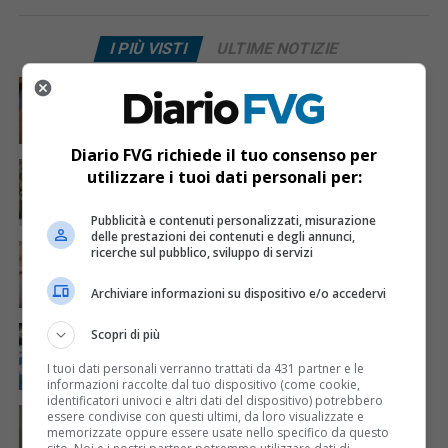
I PIÙ VISTI
ULTIME NOTIZIE
CRONACA & ATTUALITÀ
6 giorni fa
Mostravano vacanze e vestiti firmati sui social:
dietro il lusso un traffico di droga da milioni
Diario FVG richiede il tuo consenso per
CRONACA & ATTUALITÀ
2 giorni fa
utilizzare i tuoi dati personali per:
Acqua da usare con cautela nell’Udinese: ecco tutte
le frazioni sotto osservazione
Pubblicità e contenuti personalizzati, misurazione
delle prestazioni dei contenuti e degli annunci,
CRONACA & ATTUALITÀ
3 giorni fa
ricerche sul pubblico, sviluppo di servizi
Mattia Ranghetti muore a 29 anni dopo la
folgorazione alle Ferriere Nord di Osoppo
Archiviare informazioni su dispositivo e/o accedervi
CRONACA & ATTUALITÀ
1 giorno fa
Scopri di più
Arrivano 142 nuovi poliziotti in Friuli-Venezia Giulia:
61 saranno assegnati a Trieste
I tuoi dati personali verranno trattati da 431 partner e le
informazioni raccolte dal tuo dispositivo (come cookie,
identificatori univoci e altri dati del dispositivo) potrebbero
CRONACA & ATTUALITÀ
3 giorni fa
essere condivise con questi ultimi, da loro visualizzate e
Mattia Ranghetti morto dopo l’infortunio alle
memorizzate oppure essere usate nello specifico da questo
Ferriere Nord, i sindacati: «Tragedia inaccettabile»