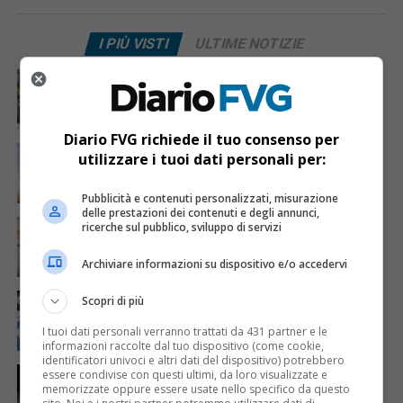
I PIÙ VISTI
ULTIME NOTIZIE
CRONACA & ATTUALITÀ
4 giorni fa
Acqua da usare con cautela nell’Udinese: ecco tutte
le frazioni sotto osservazione
Diario FVG richiede il tuo consenso per
ECONOMIA & LAVORO
13 ore fa
utilizzare i tuoi dati personali per:
Bollette più leggere nei condomini, nuovo bando FVG
per l’efficientamento energetico
Pubblicità e contenuti personalizzati, misurazione
delle prestazioni dei contenuti e degli annunci,
CRONACA & ATTUALITÀ
5 giorni fa
ricerche sul pubblico, sviluppo di servizi
Mattia Ranghetti muore a 29 anni dopo la
folgorazione alle Ferriere Nord di Osoppo
Archiviare informazioni su dispositivo e/o accedervi
CRONACA & ATTUALITÀ
3 giorni fa
Scopri di più
Arrivano 142 nuovi poliziotti in Friuli-Venezia Giulia:
61 saranno assegnati a Trieste
I tuoi dati personali verranno trattati da 431 partner e le
informazioni raccolte dal tuo dispositivo (come cookie,
identificatori univoci e altri dati del dispositivo) potrebbero
CRONACA & ATTUALITÀ
15 ore fa
essere condivise con questi ultimi, da loro visualizzate e
Due terremoti in poche ore scuotono la Croazia: la
memorizzate oppure essere usate nello specifico da questo
scossa più forte sul Quarnero