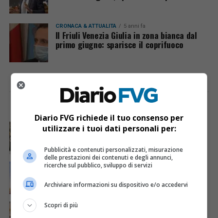
CRONACA & ATTUALITÀ
5 anni fa
Il Friuli Venezia Giulia in zona bianca dal
primo giugno: sparisce il coprifuoco
I PIÙ VISTI
ULTIME NOTIZIE
Diario FVG richiede il tuo consenso per
CRONACA & ATTUALITÀ
4 giorni fa
utilizzare i tuoi dati personali per:
Acqua da usare con cautela nell’Udinese: ecco tutte
le frazioni sotto osservazione
Pubblicità e contenuti personalizzati, misurazione
delle prestazioni dei contenuti e degli annunci,
ricerche sul pubblico, sviluppo di servizi
ECONOMIA & LAVORO
1 giorno fa
Bollette più leggere nei condomini, nuovo bando FVG
per l’efficientamento energetico
Archiviare informazioni su dispositivo e/o accedervi
Scopri di più
CRONACA & ATTUALITÀ
5 giorni fa
Mattia Ranghetti muore a 29 anni dopo la