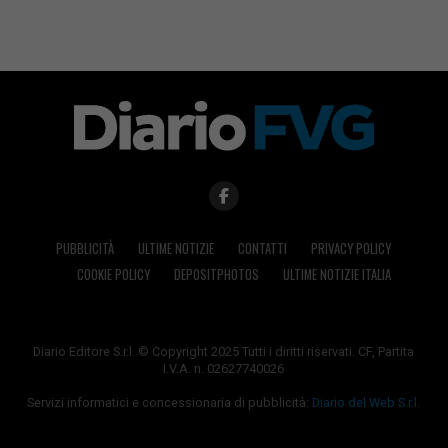
PUBBLICITÀ
ULTIME NOTIZIE
CONTATTI
PRIVACY POLICY
COOKIE POLICY
DEPOSITPHOTOS
ULTIME NOTIZIE ITALIA
Diario Editore S.r.l. © Copyright 2025 Tutti i diritti riservati. CF, Partita
I.V.A. n. 02627740026
Servizi informatici e concessionaria di pubblicità:
Diario del Web S.r.l.