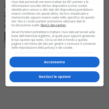
folgorazione alle Ferriere Nord di Osoppo
I tuoi dati personali verranno trattati da 431 partner e le
informazioni raccolte dal tuo dispositivo (come cookie,
identificatori univoci e altri dati del dispositivo) potrebbero
essere condivise con questi ultimi, da loro visualizzate e
CRONACA & ATTUALITÀ
3 giorni fa
Arrivano 142 nuovi poliziotti in Friuli-Venezia Giulia:
memorizzate oppure essere usate nello specifico da questo
sito. Noi e i nostri partner potremmo utilizzare dati di
61 saranno assegnati a Trieste
localizzazione esatti.
Elenco dei partner
.
Alcuni fornitori potrebbero trattare i tuoi dati personali sulla
CRONACA & ATTUALITÀ
1 giorno fa
base dell'interesse legittimo, al quale puoi opporti gestendo
Due terremoti in poche ore scuotono la Croazia: la
le tue opzioni qui sotto. Cerca un link in fondo a questa
scossa più forte sul Quarnero
pagina o nel menu del sito per gestire o revocare il consenso
nelle impostazioni della privacy e dei cookie.
Acconsento
Gestisci le opzioni
Facebook