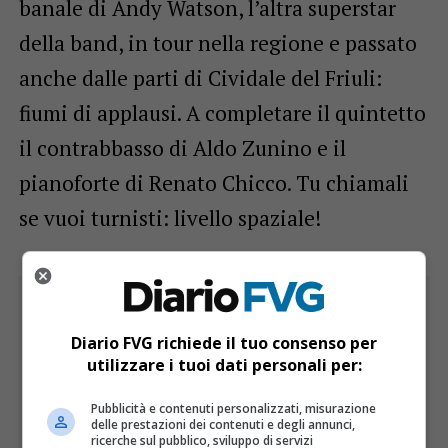
banale di Andy Watson, l’altra superstar
della band, in tour nella regione e passato
anche dalle parti di Cividale del Friuli:
fiumi di applausi. A completare il quintetto
il contrabbasso di Aldo Zunino e il
pianoforte di Renato Chicco. Tu chiamali
se vuoi turnisti: livello spaziale!
Diario FVG richiede il tuo consenso per
utilizzare i tuoi dati personali per:
Pubblicità e contenuti personalizzati, misurazione
delle prestazioni dei contenuti e degli annunci,
ricerche sul pubblico, sviluppo di servizi