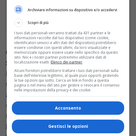
Archiviare informazioni su dispositivo e/o accedervi
Scopri di più
I tuoi dati personali verranno trattati da 431 partner e le
informazioni raccolte dal tuo dispositivo (come cookie,
identificatori univoci e altri dati del dispositivo) potrebbero
essere condivise con questi ultimi, da loro visualizzate e
Gershwin. Quando il jazz sa proprio di jazz!
memorizzate oppure essere usate nello specifico da questo
sito. Noi e i nostri partner potremmo utilizzare dati di
Su sfondo damascato smeraldo inquadrato
localizzazione esatti.
Elenco dei partner
.
Alcuni fornitori potrebbero trattare i tuoi dati personali sulla
in stucchi dorati, ancor meglio. Il tutto in
base dell'interesse legittimo, al quale puoi opporti gestendo
le tue opzioni qui sotto. Cerca un link in fondo a questa
stile perfettamente eclettico: musica ed
pagina o nel menu del sito per gestire o revocare il consenso
nelle impostazioni della privacy e dei cookie.
architettura, all’unisono.
Spariscono per
una quindicina di minuti i fiati solisti ed il
Acconsento
trio vira in direzione slow motion.
Rientrano quindi quasi abusivamente, per
Gestisci le opzioni