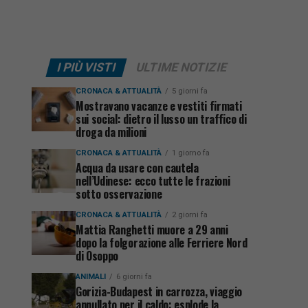
I PIÙ VISTI
ULTIME NOTIZIE
CRONACA & ATTUALITÀ
5 giorni fa
Mostravano vacanze e vestiti firmati
sui social: dietro il lusso un traffico di
droga da milioni
CRONACA & ATTUALITÀ
1 giorno fa
Acqua da usare con cautela
nell’Udinese: ecco tutte le frazioni
sotto osservazione
CRONACA & ATTUALITÀ
2 giorni fa
Mattia Ranghetti muore a 29 anni
dopo la folgorazione alle Ferriere Nord
di Osoppo
ANIMALI
6 giorni fa
Gorizia-Budapest in carrozza, viaggio
annullato per il caldo: esplode la