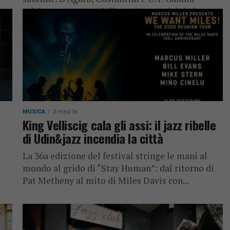
celebrano trent’anni di musica e amicizia in
quel...
MUSICA
2 mesi fa
King Velliscig cala gli assi: il jazz ribelle
di Udin&jazz incendia la città
La 36a edizione del festival stringe le mani al
mondo al grido di “Stay Human”: dal ritorno di
Pat Metheny al mito di Miles Davis con...
t