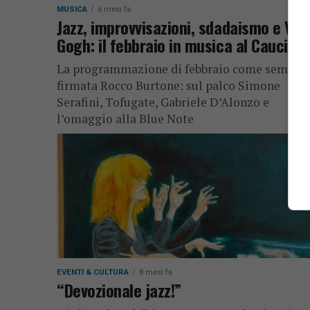
MUSICA
6 mesi fa
Jazz, improvvisazioni, sdadaismo e Van
Gogh: il febbraio in musica al Caucigh
La programmazione di febbraio come sempre
firmata Rocco Burtone: sul palco Simone
Serafini, Tofugate, Gabriele D’Alonzo e
l’omaggio alla Blue Note
EVENTI & CULTURA
8 mesi fa
“Devozionale jazz!”