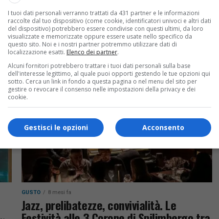
CIVIDALE DEL FRIULI
7 mesi fa
I tuoi dati personali verranno trattati da 431 partner e le informazioni
Quelle serate sotto la torre del jazz!
raccolte dal tuo dispositivo (come cookie, identificatori univoci e altri dati
del dispositivo) potrebbero essere condivise con questi ultimi, da loro
Sempre protagonista il grande jazz all’Arsenale
visualizzate e memorizzate oppure essere usate nello specifico da
questo sito. Noi e i nostri partner potremmo utilizzare dati di
di Cividale ogni venerdì sera: in agenda
localizzazione esatti.
Elenco dei partner
.
Davanzo-Morpurgo-Vattovaz, i Tres Latin Jazz
Alcuni fornitori potrebbero trattare i tuoi dati personali sulla base
direttamente dall’Argentina, il Limen Trio con
dell'interesse legittimo, al quale puoi opporti gestendo le tue opzioni qui
sotto. Cerca un link in fondo a questa pagina o nel menu del sito per
jam a...
gestire o revocare il consenso nelle impostazioni della privacy e dei
cookie.
Gestisci le opzioni
Acconsento
GUSTO
8 mesi fa
Jazz, prelibatezze, convivialità. Le
Festività alle 3 Corone di Spilimbergo tra