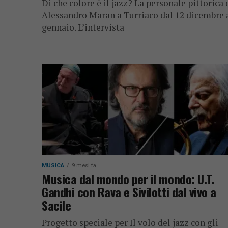
Di che colore è il jazz? La personale pittorica 
Alessandro Maran a Turriaco dal 12 dicembre a
gennaio. L’intervista
MUSICA
9 mesi fa
Musica dal mondo per il mondo: U.T.
Gandhi con Rava e Sivilotti dal vivo a
Sacile
Progetto speciale per Il volo del jazz con gli