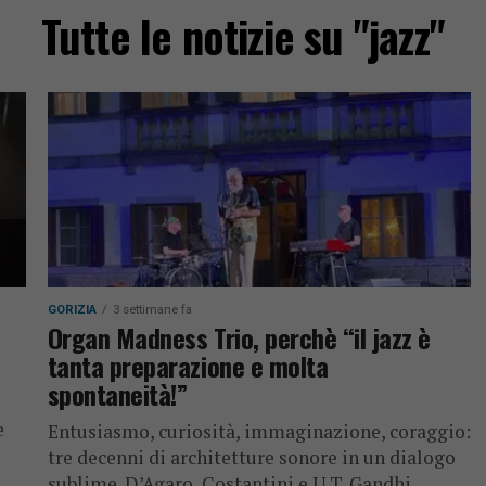
Tutte le notizie su "jazz"
GORIZIA
3 settimane fa
Organ Madness Trio, perchè “il jazz è
tanta preparazione e molta
spontaneità!”
e
Entusiasmo, curiosità, immaginazione, coraggio:
tre decenni di architetture sonore in un dialogo
sublime. D’Agaro, Costantini e U.T. Gandhi