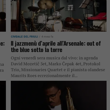
CIVIDALE DEL FRIULI
4 mesi fa
ie:
Il jazzmenù d’aprile all’Arsenale: out of
the blue sotto la torre
Ogni venerdì sera musica dal vivo: in agenda
David Mozetič 5et, Marko Čepak 4et, Protokol
rma
Trio, Missionaries Quartet e il pianista olandese
ra
Maurits Roes eccezionalmente il...