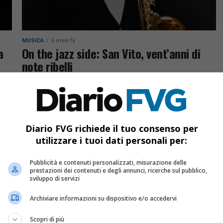
MUSICA
6 mesi fa
a
On the jazz side: San Vito, vent’anni di
note ribelli
tte
Quattro concerti ad aprire la primavera con tre
y
prime assolute griffate dal signor jazz, Flavio
Massarutto. James Brandon Lewis il big
dell’edizione
Diario FVG richiede il tuo consenso per
utilizzare i tuoi dati personali per:
Pubblicità e contenuti personalizzati, misurazione delle
prestazioni dei contenuti e degli annunci, ricerche sul pubblico,
sviluppo di servizi
Archiviare informazioni su dispositivo e/o accedervi
Scopri di più