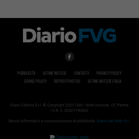
PUBBLICITÀ
ULTIME NOTIZIE
CONTATTI
PRIVACY POLICY
COOKIE POLICY
DEPOSITPHOTOS
ULTIME NOTIZIE ITALIA
Diario Editore S.r.l. © Copyright 2025 Tutti i diritti riservati. CF, Partita
I.V.A. n. 02627740026
Servizi informatici e concessionaria di pubblicità:
Diario del Web S.r.l.