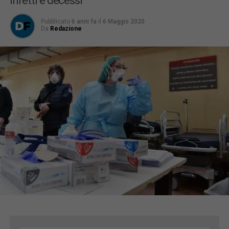
infetti e decessi
Pubblicato
6 anni fa
il
6 Maggio 2020
Da
Redazione