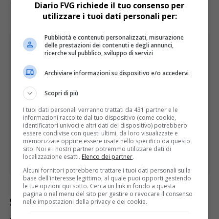
1.082.
Diario FVG richiede il tuo consenso per
utilizzare i tuoi dati personali per:
Pubblicità e contenuti personalizzati, misurazione
delle prestazioni dei contenuti e degli annunci,
ricerche sul pubblico, sviluppo di servizi
Archiviare informazioni su dispositivo e/o accedervi
Scopri di più
I tuoi dati personali verranno trattati da 431 partner e le
informazioni raccolte dal tuo dispositivo (come cookie,
identificatori univoci e altri dati del dispositivo) potrebbero
essere condivise con questi ultimi, da loro visualizzate e
memorizzate oppure essere usate nello specifico da questo
sito. Noi e i nostri partner potremmo utilizzare dati di
localizzazione esatti.
Elenco dei partner
.
Alcuni fornitori potrebbero trattare i tuoi dati personali sulla
base dell'interesse legittimo, al quale puoi opporti gestendo
le tue opzioni qui sotto. Cerca un link in fondo a questa
pagina o nel menu del sito per gestire o revocare il consenso
Si registrano 3 decessi in più rispetto alla
nelle impostazioni della privacy e dei cookie.