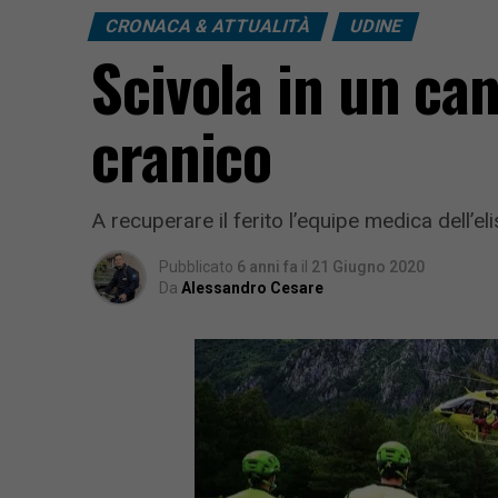
CRONACA & ATTUALITÀ
UDINE
Scivola in un ca
cranico
A recuperare il ferito l’equipe medica dell’
Pubblicato
6 anni fa
il
21 Giugno 2020
Da
Alessandro Cesare