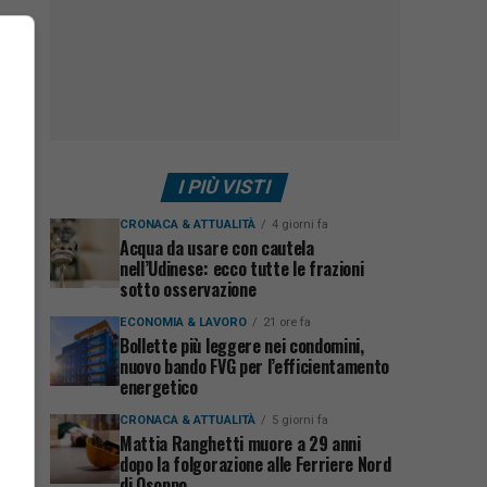
I PIÙ VISTI
CRONACA & ATTUALITÀ
4 giorni fa
Acqua da usare con cautela
nell’Udinese: ecco tutte le frazioni
sotto osservazione
ECONOMIA & LAVORO
21 ore fa
Bollette più leggere nei condomini,
nuovo bando FVG per l’efficientamento
energetico
CRONACA & ATTUALITÀ
5 giorni fa
Mattia Ranghetti muore a 29 anni
dopo la folgorazione alle Ferriere Nord
di Osoppo