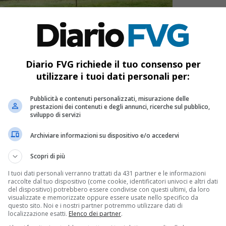
Diario FVG richiede il tuo consenso per
utilizzare i tuoi dati personali per:
Pubblicità e contenuti personalizzati, misurazione delle
prestazioni dei contenuti e degli annunci, ricerche sul pubblico,
sviluppo di servizi
Archiviare informazioni su dispositivo e/o accedervi
Scopri di più
ggiungi Diario FVG come
onte preferita su Google
I tuoi dati personali verranno trattati da 431 partner e le informazioni
raccolte dal tuo dispositivo (come cookie, identificatori univoci e altri dati
del dispositivo) potrebbero essere condivise con questi ultimi, da loro
visualizzate e memorizzate oppure essere usate nello specifico da
questo sito. Noi e i nostri partner potremmo utilizzare dati di
a una comitiva di dieci persone lungo il sentiero con
localizzazione esatti.
Elenco dei partner
.
posizionato sotto la cresta del monte Musi) quando alla