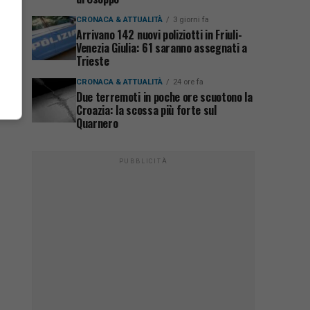
CRONACA & ATTUALITÀ
3 giorni fa
Arrivano 142 nuovi poliziotti in Friuli-
Venezia Giulia: 61 saranno assegnati a
Trieste
CRONACA & ATTUALITÀ
24 ore fa
Due terremoti in poche ore scuotono la
Croazia: la scossa più forte sul
Quarnero
PUBBLICITÀ