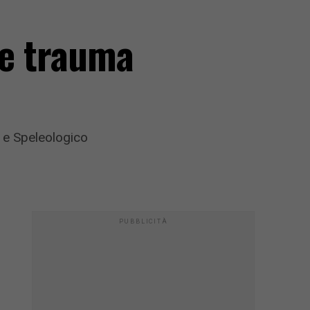
ve trauma
o e Speleologico
PUBBLICITÀ