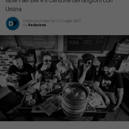
Isole Fær Øer e il Cantone dei Grigioni con
Ursina
Pubblicato
5 anni fa
il
27 Luglio 2021
Da
Redazione