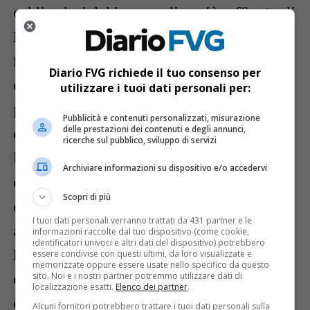
caldi colori del jazz nordico più raffinato di
Land of Maybe, al loro debutto solo 6 mesi
fa. Non è l’unico gradito ritorno. Nel 2021
Diario FVG richiede il tuo consenso per
ci sarà anche il Cantone dei Grigioni con il
utilizzare i tuoi dati personali per:
pop di Ursina e le sue canzoni che parlano
Pubblicità e contenuti personalizzati, misurazione
delle prestazioni dei contenuti e degli annunci,
di speranze abbandonate e di quanto sia
ricerche sul pubblico, sviluppo di servizi
bello e inevitabile perdersi in esse. Come
Archiviare informazioni su dispositivo e/o accedervi
di consueto è in programma anche una
Scopri di più
diretta radiofonica della serata dalle 21
I tuoi dati personali verranno trattati da 431 partner e le
alle 23, condotta da Mauro Missana di
informazioni raccolte dal tuo dispositivo (come cookie,
identificatori univoci e altri dati del dispositivo) potrebbero
Radio Onde Furlane. Anche quest’anno a
essere condivise con questi ultimi, da loro visualizzate e
memorizzate oppure essere usate nello specifico da questo
causa del perdurare della pandemia, e così
sito. Noi e i nostri partner potremmo utilizzare dati di
localizzazione esatti.
Elenco dei partner
.
come previsto dalla normativa vigente, i
Alcuni fornitori potrebbero trattare i tuoi dati personali sulla