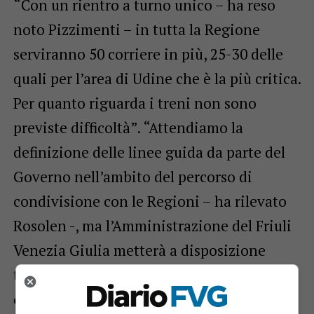
“Con un rientro a turno unico – ha reso
noto Pizzimenti – in tutta la Regione
serviranno 50 corriere in più, 25-30 delle
quali per l’area di Udine che è la più critica.
Per quanto riguarda i treni non sono
previste difficoltà”. “Attendiamo la
definizione delle linee guida da parte del
Governo nell’ambito del percorso di
condivisione con le Regioni – ha rilevato
Rosolen -, ma l’Amministrazione del Friuli
Venezia Giulia metterà a disposizione
tutto ciò che serve a ripartire in sicurezza
e informerà tempestivamente le famiglie