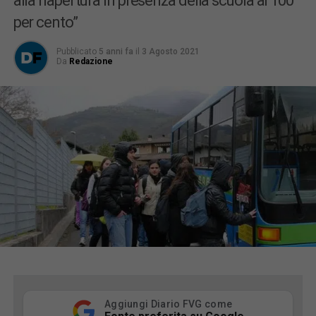
alla riapertura in presenza della scuola al 100
per cento”
Pubblicato
5 anni fa
il
3 Agosto 2021
Da
Redazione
Aggiungi Diario FVG come