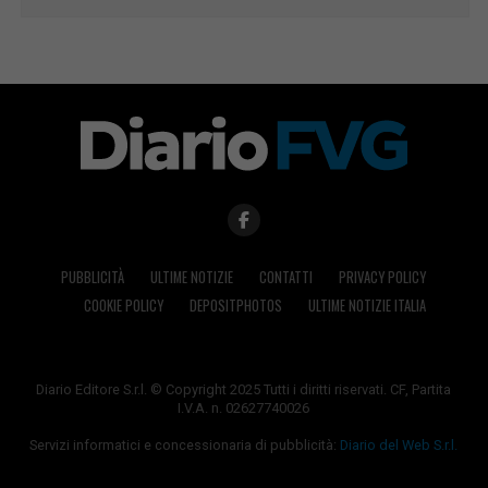
PUBBLICITÀ
ULTIME NOTIZIE
CONTATTI
PRIVACY POLICY
COOKIE POLICY
DEPOSITPHOTOS
ULTIME NOTIZIE ITALIA
Diario Editore S.r.l. © Copyright 2025 Tutti i diritti riservati. CF, Partita
I.V.A. n. 02627740026
Servizi informatici e concessionaria di pubblicità:
Diario del Web S.r.l.