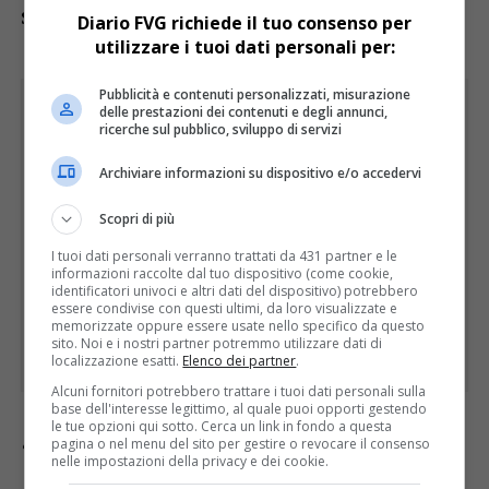
sulla pianificazione adottata”.
Diario FVG richiede il tuo consenso per
utilizzare i tuoi dati personali per:
Pubblicità e contenuti personalizzati, misurazione
delle prestazioni dei contenuti e degli annunci,
ricerche sul pubblico, sviluppo di servizi
Archiviare informazioni su dispositivo e/o accedervi
Scopri di più
I tuoi dati personali verranno trattati da 431 partner e le
informazioni raccolte dal tuo dispositivo (come cookie,
identificatori univoci e altri dati del dispositivo) potrebbero
essere condivise con questi ultimi, da loro visualizzate e
memorizzate oppure essere usate nello specifico da questo
sito. Noi e i nostri partner potremmo utilizzare dati di
localizzazione esatti.
Elenco dei partner
.
Alcuni fornitori potrebbero trattare i tuoi dati personali sulla
base dell'interesse legittimo, al quale puoi opporti gestendo
le tue opzioni qui sotto. Cerca un link in fondo a questa
pagina o nel menu del sito per gestire o revocare il consenso
“L’aula in sé per sé non rappresenta un
nelle impostazioni della privacy e dei cookie.