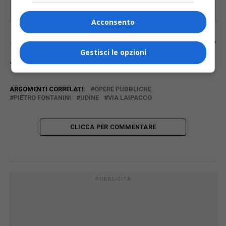
Acconsento
Continua a leggere le notizie di
Diario FVG
e
Gestisci le opzioni
segui la nostra
pagina Facebook
ARGOMENTI CORRELATI:
OPERE PUBBLICHE
PIETRO FONTANINI
UDINE
VIA LAIPACCO
CLICCA PER COMMENTARE
PUBBLICITÀ