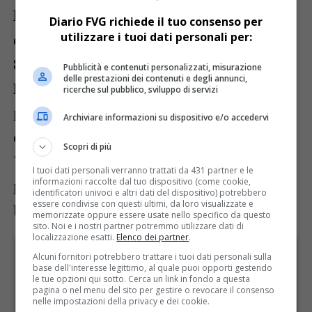
La nuova pista, realizzata con un asfalto
Diario FVG richiede il tuo consenso per
utilizzare i tuoi dati personali per:
drenante di colore rosso, di sviluppa per
800 metri lungo il versante nord di via
Pubblicità e contenuti personalizzati, misurazione
delle prestazioni dei contenuti e degli annunci,
Laipacco. Tra le sue particolarità ha la
ricerche sul pubblico, sviluppo di servizi
presenza di speciali archetti in
Archiviare informazioni su dispositivo e/o accedervi
corrispondenza dei passi carrai, per
Scopri di più
“proteggere” l’uscita dalle case delle
I tuoi dati personali verranno trattati da 431 partner e le
informazioni raccolte dal tuo dispositivo (come cookie,
persone rispetto al passaggio delle
identificatori univoci e altri dati del dispositivo) potrebbero
essere condivise con questi ultimi, da loro visualizzate e
biciclette.
memorizzate oppure essere usate nello specifico da questo
sito. Noi e i nostri partner potremmo utilizzare dati di
localizzazione esatti.
Elenco dei partner
.
Alcuni fornitori potrebbero trattare i tuoi dati personali sulla
Rimani aggiornato seguendoci su Google
base dell'interesse legittimo, al quale puoi opporti gestendo
News!
le tue opzioni qui sotto. Cerca un link in fondo a questa
pagina o nel menu del sito per gestire o revocare il consenso
nelle impostazioni della privacy e dei cookie.
SEGUICI