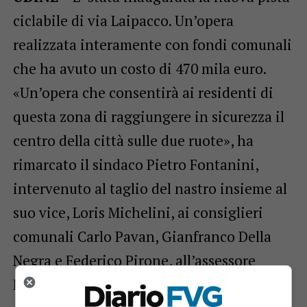
ciclabile di via Laipacco. Un’opera
realizzata interamente con fondi comunali
che ha avuto un costo di 470 mila euro.
«Un’opera che consentirà ai residenti di
questa zona di raggiungere in sicurezza il
centro della città sulle due ruote», ha
rimarcato il sindaco Pietro Fontanini,
intervenuto al taglio del nastro insieme al
suo vice, Loris Michelini, ai consiglieri
comunali Carlo Pavan, Gianfranco Della
Negra e Federico Pirone, all’assessore
Fabrizio Cigolot.