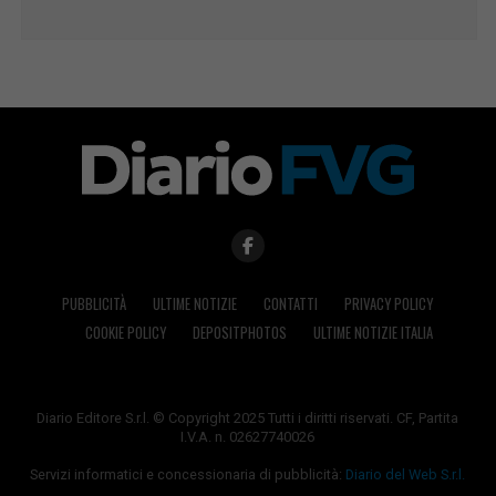
PUBBLICITÀ
ULTIME NOTIZIE
CONTATTI
PRIVACY POLICY
COOKIE POLICY
DEPOSITPHOTOS
ULTIME NOTIZIE ITALIA
Diario Editore S.r.l. © Copyright 2025 Tutti i diritti riservati. CF, Partita
I.V.A. n. 02627740026
Servizi informatici e concessionaria di pubblicità:
Diario del Web S.r.l.