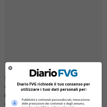
Il nuovo Palamostre avrà l’ingresso
Diario FVG richiede il tuo consenso per
all’edificio accanto a quello per la piscina. Il
utilizzare i tuoi dati personali per:
palazzo beneficerà di due ascensori per
Pubblicità e contenuti personalizzati, misurazione
accedere al piano superiore, uno per il
delle prestazioni dei contenuti e degli annunci,