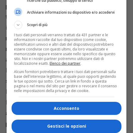
ricerche sul pubblico, sviluppo di servizi
pubblico e l’altro per il personale dedicato al
Archiviare informazioni su dispositivo e/o accedervi
trasporto delle opere. In totale verranno
Scopri di più
investiti 2,5 milioni di euro per renderlo
I tuoi dati personali verranno trattati da 431 partner e le
nuovo. “Al momento del nostro insediamento
informazioni raccolte dal tuo dispositivo (come cookie,
identificatori univoci e altri dati del dispositivo) potrebbero
nel 2018, si trovava in cattive condizioni –
essere condivise con questi ultimi, da loro visualizzate e
memorizzate oppure essere usate nello specifico da questo
sito. Noi e i nostri partner potremmo utilizzare dati di
analizza il vicesindaco Michelini -.
localizzazione esatti.
Elenco dei partner
.
Rifacciamo anche il tetto dato che ci sono
Alcuni fornitori potrebbero trattare i tuoi dati personali sulla
base dell'interesse legittimo, al quale puoi opporti gestendo
stati episodi di infiltrazioni di acqua”.
le tue opzioni qui sotto. Cerca un link in fondo a questa
pagina o nel menu del sito per gestire o revocare il consenso
nelle impostazioni della privacy e dei cookie.
Esprime la propria soddisfazione anche
l’assessore Cigolot. “Ci mancavano spazi
Acconsento
adeguati per valorizzare le opere di nostra
proprietà. La biblioteca d’arte permetterà la
Gestisci le opzioni