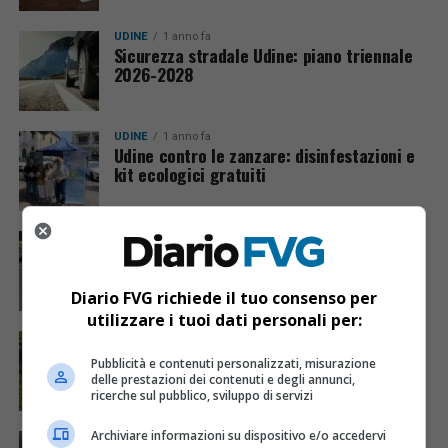
UDINE
1 anno fa
Sicurezza stradale Udine: piano triennale
2026-2028
UDINE
1 anno fa
Udine contro le zanzare: disinfestazioni e
kit ecologici gratuiti
UDINE
1 anno fa
Riqualificazione stradale a Udine: strade
chiuse e bus deviati fino ad agosto
Diario FVG richiede il tuo consenso per
utilizzare i tuoi dati personali per:
UDINE
1 anno fa
Piano sfalci Udine 2025: 2500 interventi in
Pubblicità e contenuti personalizzati, misurazione
città fino a ottobre
delle prestazioni dei contenuti e degli annunci,
ricerche sul pubblico, sviluppo di servizi
Archiviare informazioni su dispositivo e/o accedervi
UDINE
1 anno fa