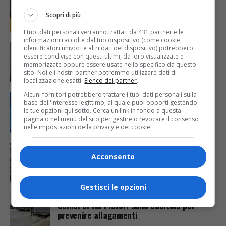
Teatro Giovanni da Udine: firmata la
convenzione, lavori al via nel 2025
Scopri di più
I tuoi dati personali verranno trattati da 431 partner e le
informazioni raccolte dal tuo dispositivo (come cookie,
UDINE
1 anno fa
identificatori univoci e altri dati del dispositivo) potrebbero
Sindacati e Comune di Udine a confronto:
essere condivise con questi ultimi, da loro visualizzate e
più personale e nuove politiche del lavoro
memorizzate oppure essere usate nello specifico da questo
sito. Noi e i nostri partner potremmo utilizzare dati di
localizzazione esatti.
Elenco dei partner
.
Alcuni fornitori potrebbero trattare i tuoi dati personali sulla
UDINE
2 anni fa
Udine internazionale: progetti e
base dell'interesse legittimo, al quale puoi opporti gestendo
le tue opzioni qui sotto. Cerca un link in fondo a questa
partnership per un futuro europeo
pagina o nel menu del sito per gestire o revocare il consenso
nelle impostazioni della privacy e dei cookie.
UDINE
2 anni fa
Mezzo milione di euro in più per il Fondo
Acconsento
affitti a Udine
Gestisci le opzioni
UDINE
2 anni fa
Udine: al via i lavori sulle caditoie per
prevenire allagamenti