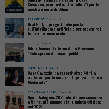
Cavazzini, orari estesi fino alle 20 per la
mostra evento di Udine
REGIONE FVG
3 mesi fa
Oral Pict, il progetto che punta
sull’intelligenza artificiale per prevenire i
tumori del cavo orale
UDINE
3 mesi fa
Udine boccia il ritorno delle Province:
“Solo spreco di denaro pubblico”
EVENTI & CULTURA
4 mesi fa
Casa Cavazzini da record: oltre 40mila
visitatori per la mostra “Impressionismo e
Modernità”
ECONOMIA & LAVORO
5 mesi fa
Open Dialogues 2026 chiude con successo
a Udine, già annunciata la quinta edizione
nel 2027