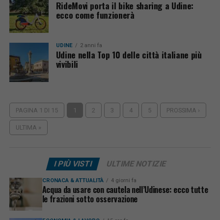
RideMovi porta il bike sharing a Udine:
ecco come funzionerà
UDINE
2 anni fa
Udine nella Top 10 delle città italiane più
vivibili
PAGINA 1 DI 15
1
2
3
4
5
PROSSIMA ›
ULTIMA »
I PIÙ VISTI
ULTIME NOTIZIE
CRONACA & ATTUALITÀ
4 giorni fa
Acqua da usare con cautela nell’Udinese: ecco tutte
le frazioni sotto osservazione