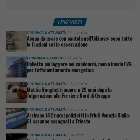
I PIÙ VISTI
CRONACA & ATTUALITÀ
4 giorni fa
Acqua da usare con cautela nell’Udinese: ecco tutte
le frazioni sotto osservazione
ECONOMIA & LAVORO
21 ore fa
Bollette più leggere nei condomini, nuovo bando FVG
per l’efficientamento energetico
CRONACA & ATTUALITÀ
5 giorni fa
Mattia Ranghetti muore a 29 anni dopo la
folgorazione alle Ferriere Nord di Osoppo
CRONACA & ATTUALITÀ
3 giorni fa
Arrivano 142 nuovi poliziotti in Friuli-Venezia Giulia:
61 saranno assegnati a Trieste
CRONACA & ATTUALITÀ
24 ore fa