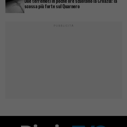
Due terremoti in poche ore scuotono la Croazia: la
scossa più forte sul Quarnero
PUBBLICITÀ