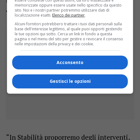
turismo transfrontaliero e l’economia della
essere condivise con questi ultimi, da loro visualizzate e
memorizzate oppure essere usate nello specifico da questo
valle del But”.
sito. Noi e i nostri partner potremmo utilizzare dati di
localizzazione esatti.
Elenco dei partner
.
Alcuni fornitori potrebbero trattare i tuoi dati personali sulla
base dell'interesse legittimo, al quale puoi opporti gestendo
le tue opzioni qui sotto. Cerca un link in fondo a questa
pagina o nel menu del sito per gestire o revocare il consenso
nelle impostazioni della privacy e dei cookie.
Acconsento
Gestisci le opzioni
“In Stabilità proporremo degli interventi,