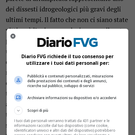
dei dissesti idrogeologici più gravi degli
ultimi tempi. Il fatto che non ci siano state
vittime è l’unica consolazione, per il resto
possiamo pensare di trovarci di fronte a
una ribellione della natura davanti alla
Diario FVG richiede il tuo consenso per
quale serve un serio
utilizzare i tuoi dati personali per:
ragionamento” sostiene Mentil. Secondo il
Pubblicità e contenuti personalizzati, misurazione
delle prestazioni dei contenuti e degli annunci,
consigliere “è necessario ora fare sistema
ricerche sul pubblico, sviluppo di servizi
tra tutti gli enti coinvolti, da una parte
Archiviare informazioni su dispositivo e/o accedervi
all’altra della frontiera. Quel collegamento
Scopri di più
tra due Paesi va garantito in maniera
I tuoi dati personali verranno trattati da 431 partner e le
sicura, da esso dipende una parte del
informazioni raccolte dal tuo dispositivo (come cookie,
identificatori univoci e altri dati del dispositivo) potrebbero