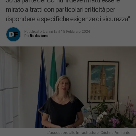
30 da parte dei Comuni deve infatti essere
mirato a tratti con particolari criticità per
rispondere a specifiche esigenze di sicurezza”
Pubblicato
2 anni fa
il
15 Febbraio 2024
Da
Redazione
L'assessore alle Infrastrutture, Cristina Amirante