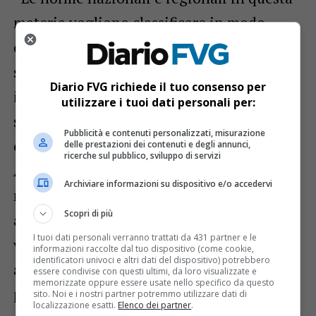
materia vogliono classificare in modo
corretto l’utilizzo integrale del nostro
sistema stradale, definendo puntualmente
Diario FVG richiede il tuo consenso per
i percorsi residenziali dove si trovano
utilizzare i tuoi dati personali per:
scuole, asili, palestre e altri servizi di
Pubblicità e contenuti personalizzati, misurazione
carattere pubblico. L’obiettivo – spiega
delle prestazioni dei contenuti e degli annunci,
ricerche sul pubblico, sviluppo di servizi
Amirante – è rendere questi assi viari ben
Archiviare informazioni su dispositivo e/o accedervi
riconoscibili attraverso una segnaletica
Scopri di più
adeguata e altri interventi fisici affinché la
I tuoi dati personali verranno trattati da 431 partner e le
velocità effettiva di percorrenza delle
informazioni raccolte dal tuo dispositivo (come cookie,
identificatori univoci e altri dati del dispositivo) potrebbero
automobili sia, a prescindere dai limiti
essere condivise con questi ultimi, da loro visualizzate e
memorizzate oppure essere usate nello specifico da questo
previsti, atta ad assicurare la massima
sito. Noi e i nostri partner potremmo utilizzare dati di
localizzazione esatti.
Elenco dei partner
.