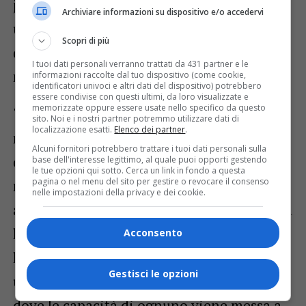
jazz, con un’energia musicale pazzesca,
Archiviare informazioni su dispositivo e/o accedervi
una band che è un gruppo di amici e
Scopri di più
questa cosa si respira anche nella nostra
I tuoi dati personali verranno trattati da 431 partner e le
musica” sottolinea sempre Vernizzi.
informazioni raccolte dal tuo dispositivo (come cookie,
identificatori univoci e altri dati del dispositivo) potrebbero
essere condivise con questi ultimi, da loro visualizzate e
memorizzate oppure essere usate nello specifico da questo
“La scrittura dei Pericopes si è
sito. Noi e i nostri partner potremmo utilizzare dati di
localizzazione esatti.
Elenco dei partner
.
naturalmente evoluta: ora partendo dal
Alcuni fornitori potrebbero trattare i tuoi dati personali sulla
crossover ci si abbandona a lunghe
base dell'interesse legittimo, al quale puoi opporti gestendo
le tue opzioni qui sotto. Cerca un link in fondo a questa
pagina o nel menu del sito per gestire o revocare il consenso
narrazioni di stampo cinematico,
nelle impostazioni della privacy e dei cookie.
abbracciando mondi musicali differenti tra
loro con l’aggiunta dell’elettronica:
Acconsento
lirismo, melodia e potenza amalgamate in
Gestisci le opzioni
un prodotto davvero unico ed affiatato
dove le capacità di ognuno viene messa a