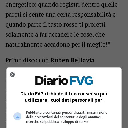
energetico: quando registri dentro quelle
pareti si sente una certa responsabilità e
quando parte il tasto rosso ti proietti
solamente a far accadere le cose, che
naturalmente accadono per il meglio!”
Primo disco con
Ruben Bellavia
(batteria), nell’organico da quattro anni,
idem per
Claudio Vignali
(piano e
tastiere), entrato da circa un anno: “sono
Diario FVG richiede il tuo consenso per
fortunato ad essere affiancato da due
utilizzare i tuoi dati personali per:
musicisti fenomenali, macchine da guerra,
Pubblicità e contenuti personalizzati, misurazione
delle prestazioni dei contenuti e degli annunci,
fuoriclasse richiestissimi nel mercato del
ricerche sul pubblico, sviluppo di servizi