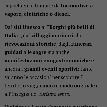
cappelliere e trainate da
locomotive a
vapore, elettriche o diesel.
Dai
siti Unesco
ai “
Borghi più belli di
Italia”
, dai
villaggi marinari
alle
rievocazioni storiche
, dagli
itinerari
guidati
alle
sagre
ma anche
manifestazioni enogastronomiche
e
ancora i
grandi eventi sportivi:
tante
saranno le occasioni per scoprire il
territorio viaggiando in modo originale e
all’insegna del
turismo lento
.
L’iniziativa è stata riproposta quest’anno