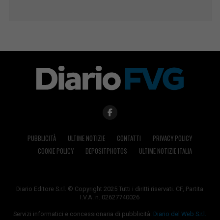
PUBBLICITÀ
ULTIME NOTIZIE
CONTATTI
PRIVACY POLICY
COOKIE POLICY
DEPOSITPHOTOS
ULTIME NOTIZIE ITALIA
Diario Editore S.r.l. © Copyright 2025 Tutti i diritti riservati. CF, Partita
I.V.A. n. 02627740026
Servizi informatici e concessionaria di pubblicità:
Diario del Web S.r.l.