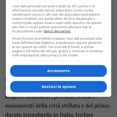
I tuoi dati personali verranno trattati da 431 partner e le
informazioni raccolte dal tuo dispositivo (come cookie,
identificatori univoci e altri dati del dispositivo) potrebbero
essere condivise con questi ultimi, da loro visualizzate e
memorizzate oppure essere usate nello specifico da questo
sito. Noi e i nostri partner potremmo utilizzare dati di
localizzazione esatti.
Elenco dei partner
.
Alcuni fornitori potrebbero trattare i tuoi dati personali sulla
base dell'interesse legittimo, al quale puoi opporti gestendo
le tue opzioni qui sotto. Cerca un link in fondo a questa
pagina o nel menu del sito per gestire o revocare il consenso
nelle impostazioni della privacy e dei cookie.
Il
12 maggio
sarà operativo il
Treno
Acconsento
delle Città UNESCO
da Trieste a
Palmanova e Cividale del Friuli per
Gestisci le opzioni
scoprire atmosfere, percorsi, storia e
monumenti della città stellata e del primo
ducato longobardo in Italia. Incluse