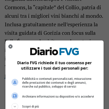
Cormons, la “capitale” del Collio, patria di
alcuni tra i migliori vini bianchi al mondo.
Inclusa gratuitamente nell’esperienza la
visita guidata di Gorizia con focus sulla
Belle Époque e la visita con degustazione
in una cantina di Cormons (per maggiori
informazioni INFOPOINT DI PORDENONE
Diario FVG richiede il tuo consenso per
Tel. +39 0434 520381;
info.pordenone@
utilizzare i tuoi dati personali per:
promoturismo.fvg.it
).
Pubblicità e contenuti personalizzati, misurazione
delle prestazioni dei contenuti e degli annunci,
ricerche sul pubblico, sviluppo di servizi
Archiviare informazioni su dispositivo e/o accedervi
Scopri di più