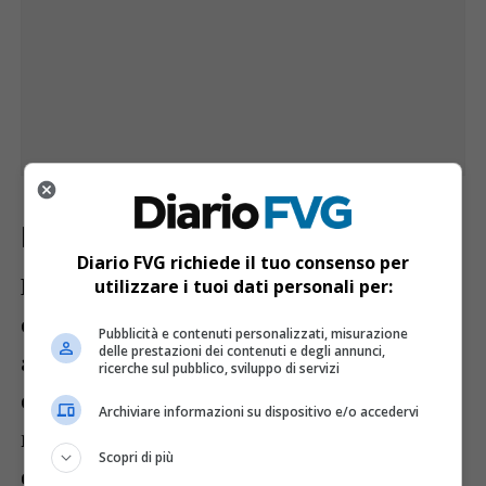
La scoperta della droga
Diario FVG richiede il tuo consenso per
Durante le perquisizioni domiciliari
utilizzare i tuoi dati personali per:
effettuate presso le abitazioni dei due
Pubblicità e contenuti personalizzati, misurazione
delle prestazioni dei contenuti e degli annunci,
arrestati e all’interno del locale
ricerche sul pubblico, sviluppo di servizi
commerciale, gli agenti della squadra
Archiviare informazioni su dispositivo e/o accedervi
mobile hanno trovato un ingente
Scopri di più
quantitativo di
800 grammi di hashish
e