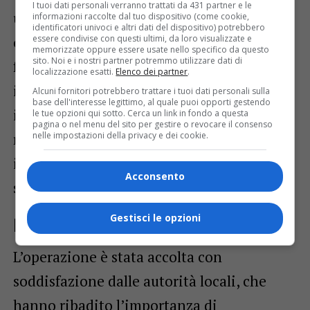
I tuoi dati personali verranno trattati da 431 partner e le
una
significativa somma di denaro
informazioni raccolte dal tuo dispositivo (come cookie,
identificatori univoci e altri dati del dispositivo) potrebbero
essere condivise con questi ultimi, da loro visualizzate e
contante
. Questi ritrovamenti hanno
memorizzate oppure essere usate nello specifico da questo
sito. Noi e i nostri partner potremmo utilizzare dati di
fornito la prova tangibile delle attività
localizzazione esatti.
Elenco dei partner
.
illecite in corso e hanno portato all’arresto
Alcuni fornitori potrebbero trattare i tuoi dati personali sulla
base dell'interesse legittimo, al quale puoi opporti gestendo
in
flagranza di reato
dei due uomini. Il
le tue opzioni qui sotto. Cerca un link in fondo a questa
pagina o nel menu del sito per gestire o revocare il consenso
nelle impostazioni della privacy e dei cookie.
ritrovamento di così tanto stupefacente
indica l’entità e la pericolosità della rete di
Acconsento
spaccio attiva nella zona.
Gestisci le opzioni
La risposta delle autorità
L’operazione è stata accolta con
soddisfazione dalle autorità locali, che
hanno ribadito l’importanza di