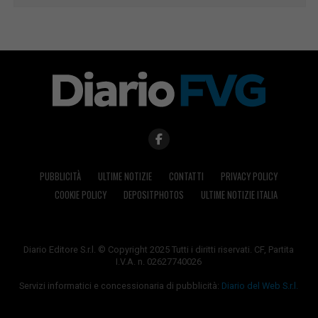
PUBBLICITÀ
ULTIME NOTIZIE
CONTATTI
PRIVACY POLICY
COOKIE POLICY
DEPOSITPHOTOS
ULTIME NOTIZIE ITALIA
Diario Editore S.r.l. © Copyright 2025 Tutti i diritti riservati. CF, Partita
I.V.A. n. 02627740026
Servizi informatici e concessionaria di pubblicità:
Diario del Web S.r.l.