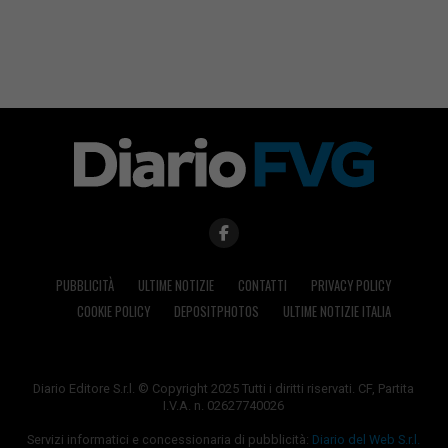
PUBBLICITÀ
ULTIME NOTIZIE
CONTATTI
PRIVACY POLICY
COOKIE POLICY
DEPOSITPHOTOS
ULTIME NOTIZIE ITALIA
Diario Editore S.r.l. © Copyright 2025 Tutti i diritti riservati. CF, Partita
I.V.A. n. 02627740026
Servizi informatici e concessionaria di pubblicità:
Diario del Web S.r.l.