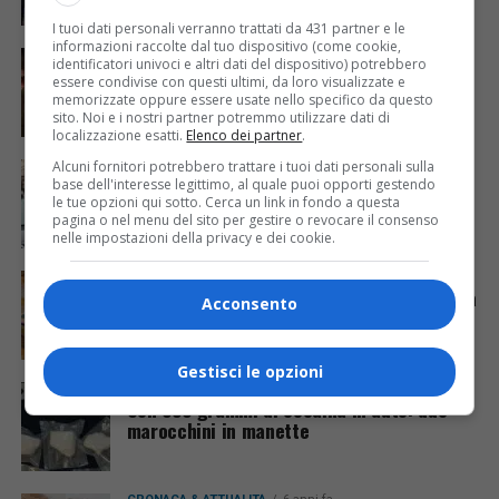
I tuoi dati personali verranno trattati da 431 partner e le
informazioni raccolte dal tuo dispositivo (come cookie,
CRONACA & ATTUALITÀ
5 anni fa
identificatori univoci e altri dati del dispositivo) potrebbero
Pasquetta: due denunce per detenzione
essere condivise con questi ultimi, da loro visualizzate e
illecita di sostanze stupefacenti
memorizzate oppure essere usate nello specifico da questo
sito. Noi e i nostri partner potremmo utilizzare dati di
localizzazione esatti.
Elenco dei partner
.
Alcuni fornitori potrebbero trattare i tuoi dati personali sulla
CRONACA & ATTUALITÀ
5 anni fa
Borgo stazione passata al setaccio dalle
base dell'interesse legittimo, al quale puoi opporti gestendo
le tue opzioni qui sotto. Cerca un link in fondo a questa
forze dell’ordine
pagina o nel menu del sito per gestire o revocare il consenso
nelle impostazioni della privacy e dei cookie.
CRONACA & ATTUALITÀ
5 anni fa
La Guardia di Finanza scopre un bazar della
Acconsento
droga nella Bassa Friulana
Gestisci le opzioni
CRONACA & ATTUALITÀ
6 anni fa
Con 358 grammi di cocaina in auto: due
marocchini in manette