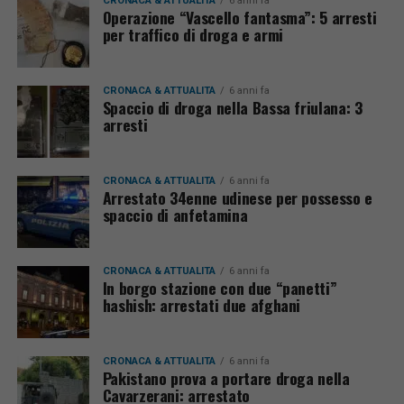
CRONACA & ATTUALITÀ
6 anni fa
Operazione “Vascello fantasma”: 5 arresti
per traffico di droga e armi
CRONACA & ATTUALITÀ
6 anni fa
Spaccio di droga nella Bassa friulana: 3
arresti
CRONACA & ATTUALITÀ
6 anni fa
Arrestato 34enne udinese per possesso e
spaccio di anfetamina
CRONACA & ATTUALITÀ
6 anni fa
In borgo stazione con due “panetti”
hashish: arrestati due afghani
CRONACA & ATTUALITÀ
6 anni fa
Pakistano prova a portare droga nella
Cavarzerani: arrestato