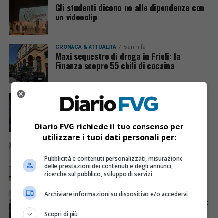
Gli studenti dicono no alle dipendenze con
un videoclip
CRONACA & ATTUALITÀ
5 anni fa
Maxi sequestro di droga in Friuli: la
Finanza scopre 55 chili di cocaina
CRONACA & ATTUALITÀ
5 anni fa
Scoperto con la cocaina al parco Brun: in
manette giovane pakistano
Diario FVG richiede il tuo consenso per
utilizzare i tuoi dati personali per:
CRONACA & ATTUALITÀ
5 anni fa
Martignacco, madre e figlio trasportavano
Pubblicità e contenuti personalizzati, misurazione
droga in auto: arrestati dai carabinieri
delle prestazioni dei contenuti e degli annunci,
ricerche sul pubblico, sviluppo di servizi
Archiviare informazioni su dispositivo e/o accedervi
CRONACA & ATTUALITÀ
5 anni fa
Maxi sequestro di droga ad Aiello del Friuli:
trovati 100 chili di cocaina
Scopri di più