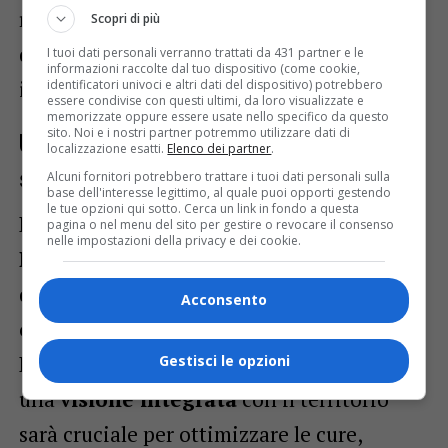
rispondere in modo efficace alle esigenze
Scopri di più
di una popolazione in continuo
I tuoi dati personali verranno trattati da 431 partner e le
informazioni raccolte dal tuo dispositivo (come cookie,
invecchiamento.
identificatori univoci e altri dati del dispositivo) potrebbero
essere condivise con questi ultimi, da loro visualizzate e
memorizzate oppure essere usate nello specifico da questo
sito. Noi e i nostri partner potremmo utilizzare dati di
Un nuovo modello di governance
localizzazione esatti.
Elenco dei partner
.
sanitaria
Alcuni fornitori potrebbero trattare i tuoi dati personali sulla
base dell'interesse legittimo, al quale puoi opporti gestendo
le tue opzioni qui sotto. Cerca un link in fondo a questa
La prospettiva delineata all’interno della
pagina o nel menu del sito per gestire o revocare il consenso
nelle impostazioni della privacy e dei cookie.
Rete oncologica
è quindi solo un tassello
di un più ampio
riordino
del
sistema
Acconsento
ospedaliero
e socio-sanitario regionale.
Passare da una logica ospedale-centrica a
Gestisci le opzioni
una
visione integrata
con il territorio
sarà cruciale per ottimizzare le cure,