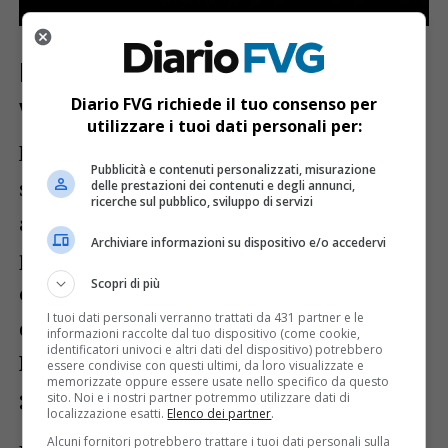
Extreme: una carriera tra hard rock e
virtuosismo
Diario FVG richiede il tuo consenso per
utilizzare i tuoi dati personali per:
Nati nel
1985 a Boston
, gli
Extreme
si
Pubblicità e contenuti personalizzati, misurazione
sono imposti sulla scena musicale grazie
delle prestazioni dei contenuti e degli annunci,
ricerche sul pubblico, sviluppo di servizi
alla combinazione di
hard rock, funk e
Archiviare informazioni su dispositivo e/o accedervi
progressive
. La band è guidata dal
Scopri di più
carismatico frontman Gary Cherone
e
I tuoi dati personali verranno trattati da 431 partner e le
dal
virtuoso della chitarra Nuno
informazioni raccolte dal tuo dispositivo (come cookie,
identificatori univoci e altri dati del dispositivo) potrebbero
Bettencourt
, il cui stile ha influenzato
essere condivise con questi ultimi, da loro visualizzate e
memorizzate oppure essere usate nello specifico da questo
generazioni di musicisti.
sito. Noi e i nostri partner potremmo utilizzare dati di
localizzazione esatti.
Elenco dei partner
.
Alcuni fornitori potrebbero trattare i tuoi dati personali sulla