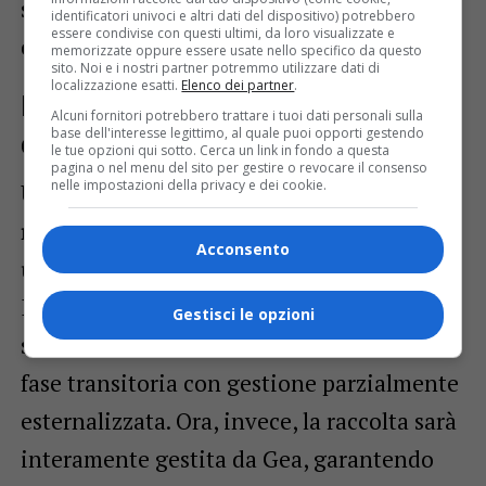
servizio sempre più efficace e vicino ai
identificatori univoci e altri dati del dispositivo) potrebbero
essere condivise con questi ultimi, da loro visualizzate e
cittadini.
memorizzate oppure essere usate nello specifico da questo
sito. Noi e i nostri partner potremmo utilizzare dati di
localizzazione esatti.
Elenco dei partner
.
Definitiva la raccolta settimanale
Alcuni fornitori potrebbero trattare i tuoi dati personali sulla
base dell'interesse legittimo, al quale puoi opporti gestendo
della plastica
le tue opzioni qui sotto. Cerca un link in fondo a questa
pagina o nel menu del sito per gestire o revocare il consenso
nelle impostazioni della privacy e dei cookie.
Un’altra importante notizia riguarda la
raccolta della plastica
, che ora diventa
Acconsento
ufficialmente settimanale e definitiva.
Inizialmente avviato come progetto
Gestisci le opzioni
sperimentale, il servizio aveva visto una
fase transitoria con gestione parzialmente
esternalizzata. Ora, invece, la raccolta sarà
interamente gestita da Gea, garantendo