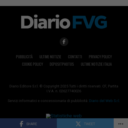
PUBBLICITÀ
ULTIME NOTIZIE
CONTATTI
PRIVACY POLICY
COOKIE POLICY
DEPOSITPHOTOS
ULTIME NOTIZIE ITALIA
Diario Editore S.r.l. © Copyright 2025 Tutti i diritti riservati. CF, Partita
I.V.A. n. 02627740026
Servizi informatici e concessionaria di pubblicità:
Diario del Web S.r.l.
SHARE
TWEET