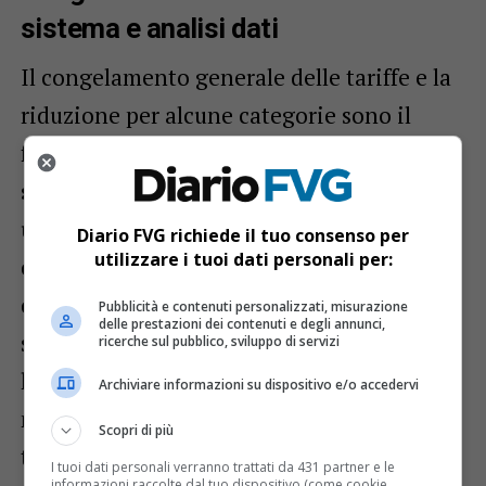
sistema e analisi dati
Il congelamento generale delle tariffe e la
riduzione per alcune categorie sono il
frutto di un’attenta
ottimizzazione del
servizio
. Gea ha infatti svolto
un’approfondita analisi dei dati relativi ai
Diario FVG richiede il tuo consenso per
utilizzare i tuoi dati personali per:
comportamenti degli utenti e ha rivisto
con attenzione i propri processi. Come
Pubblicità e contenuti personalizzati, misurazione
delle prestazioni dei contenuti e degli annunci,
sottolineato da Marino, questo impegno
ricerche sul pubblico, sviluppo di servizi
ha consentito non solo di evitare rincari,
Archiviare informazioni su dispositivo e/o accedervi
ma di applicare ulteriori riduzioni
Scopri di più
tariffarie, garantendo allo stesso tempo un
I tuoi dati personali verranno trattati da 431 partner e le
informazioni raccolte dal tuo dispositivo (come cookie,