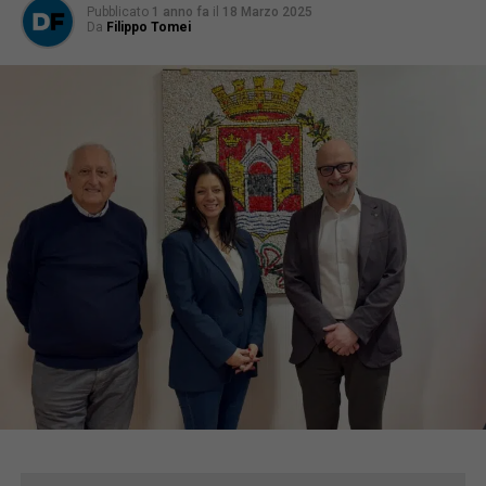
Pubblicato
1 anno fa
il
18 Marzo 2025
Da
Filippo Tomei