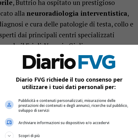
prile
, Buttrio ha ospitato un prestigioso
cato alla
neuroradiologia interventistica
,
agnosi e cura delle patologie di testa, collo e
sperti dai principali centri specializzati
rmando il Friuli-Venezia Giulia come
 settore.
per trattare gli aneurismi
Diario FVG richiede il tuo consenso per
o sono stati i
dispositivi intrasacculari più
utilizzare i tuoi dati personali per:
ti che permettono il trattamento degli
Pubblicità e contenuti personalizzati, misurazione delle
prestazioni dei contenuti e degli annunci, ricerche sul pubblico,
todo meno invasivo rispetto alla chirurgia
sviluppo di servizi
ivi vengono posizionati con precisione tramite
Archiviare informazioni su dispositivo e/o accedervi
ologica direttamente all’interno della sacca
Scopri di più