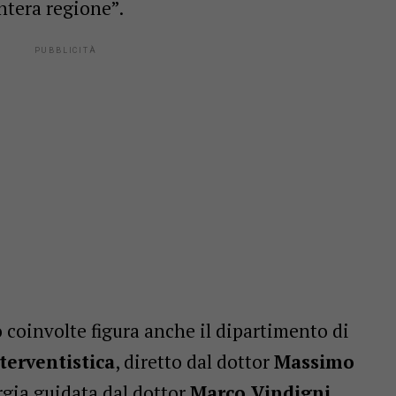
intera regione”.
co coinvolte figura anche il dipartimento di
terventistica
, diretto dal dottor
Massimo
urgia guidata dal dottor
Marco Vindigni
.