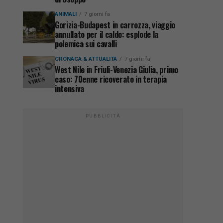
ANIMALI
7 giorni fa
Gorizia-Budapest in carrozza, viaggio
annullato per il caldo: esplode la
polemica sui cavalli
CRONACA & ATTUALITÀ
7 giorni fa
West Nile in Friuli-Venezia Giulia, primo
caso: 70enne ricoverato in terapia
intensiva
PUBBLICITÀ