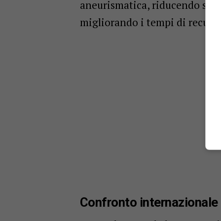
aneurismatica, riducendo signi
migliorando i tempi di recupe
Confronto internazionale