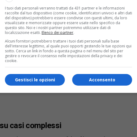
ficativamente i rischi per il paziente e
I tuoi dati personali verranno trattati da 431 partner e le informazioni
ro.
raccolte dal tuo dispositivo (come cookie, identificatori univoci e altri dati
del dispositivo) potrebbero essere condivise con questi ultimi, da loro
visualizzate e memorizzate oppure essere usate nello specifico da
questo sito. Noi e i nostri partner potremmo utilizzare dati di
localizzazione esatti.
Elenco dei partner
.
Alcuni fornitori potrebbero trattare i tuoi dati personali sulla base
dell'interesse legittimo, al quale puoi opporti gestendo le tue opzioni qui
sotto. Cerca un link in fondo a questa pagina o nel menu del sito per
gestire o revocare il consenso nelle impostazioni della privacy e dei
cookie.
Gestisci le opzioni
Acconsento
 su casi complessi