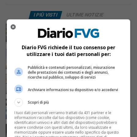
I PIÙ VISTI
ULTIME NOTIZIE
CRONACA & ATTUALITÀ
4 giorni fa
Acqua da usare con cautela nell’Udinese: ecco tutte
le frazioni sotto osservazione
Diario FVG richiede il tuo consenso per
ECONOMIA & LAVORO
1 giorno fa
utilizzare i tuoi dati personali per:
Bollette più leggere nei condomini, nuovo bando FVG
per l’efficientamento energetico
Pubblicità e contenuti personalizzati, misurazione
delle prestazioni dei contenuti e degli annunci,
CRONACA & ATTUALITÀ
5 giorni fa
ricerche sul pubblico, sviluppo di servizi
Mattia Ranghetti muore a 29 anni dopo la
folgorazione alle Ferriere Nord di Osoppo
Archiviare informazioni su dispositivo e/o accedervi
CRONACA & ATTUALITÀ
4 giorni fa
Scopri di più
Arrivano 142 nuovi poliziotti in Friuli-Venezia Giulia:
61 saranno assegnati a Trieste
I tuoi dati personali verranno trattati da 431 partner e le
informazioni raccolte dal tuo dispositivo (come cookie,
identificatori univoci e altri dati del dispositivo) potrebbero
CRONACA & ATTUALITÀ
1 giorno fa
essere condivise con questi ultimi, da loro visualizzate e
Due terremoti in poche ore scuotono la Croazia: la
memorizzate oppure essere usate nello specifico da questo
scossa più forte sul Quarnero