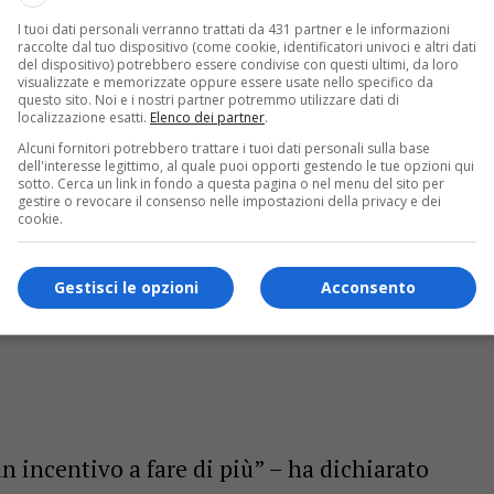
ionale, fondata su
investimenti mirati e
I tuoi dati personali verranno trattati da 431 partner e le informazioni
raccolte dal tuo dispositivo (come cookie, identificatori univoci e altri dati
del dispositivo) potrebbero essere condivise con questi ultimi, da loro
visualizzate e memorizzate oppure essere usate nello specifico da
questo sito. Noi e i nostri partner potremmo utilizzare dati di
localizzazione esatti.
Elenco dei partner
.
Alcuni fornitori potrebbero trattare i tuoi dati personali sulla base
dell'interesse legittimo, al quale puoi opporti gestendo le tue opzioni qui
sotto. Cerca un link in fondo a questa pagina o nel menu del sito per
gestire o revocare il consenso nelle impostazioni della privacy e dei
cookie.
Gestisci le opzioni
Acconsento
 incentivo a fare di più” – ha dichiarato