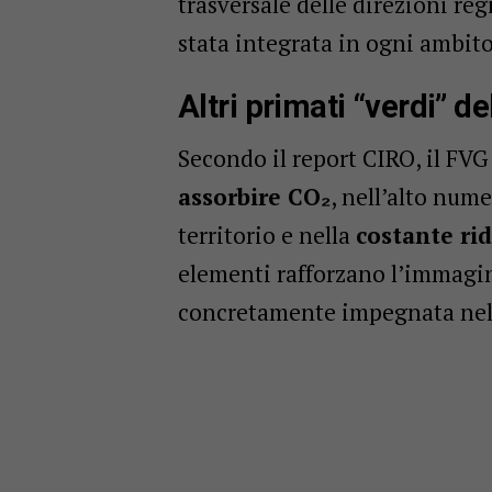
trasversale delle direzioni re
stata integrata in ogni ambit
Altri primati “verdi” del
Secondo il report CIRO, il FV
assorbire CO₂
, nell’alto nume
territorio e nella
costante ri
elementi rafforzano l’immagin
concretamente impegnata nel 