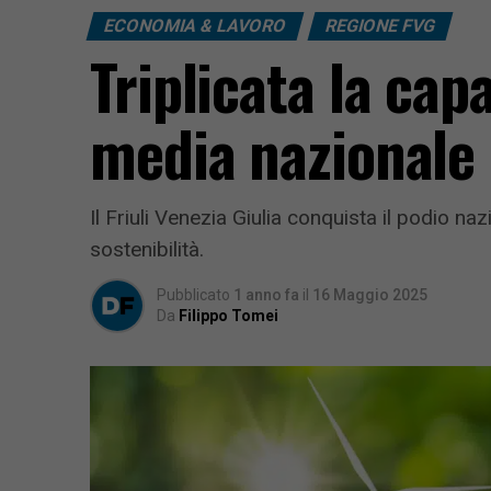
ECONOMIA & LAVORO
REGIONE FVG
Triplicata la cap
media nazionale
Il Friuli Venezia Giulia conquista il podio n
sostenibilità.
Pubblicato
1 anno fa
il
16 Maggio 2025
Da
Filippo Tomei