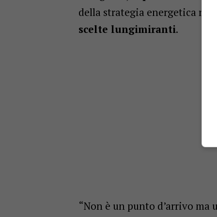
della strategia energetica reg
scelte lungimiranti
.
“Non è un punto d’arrivo ma un