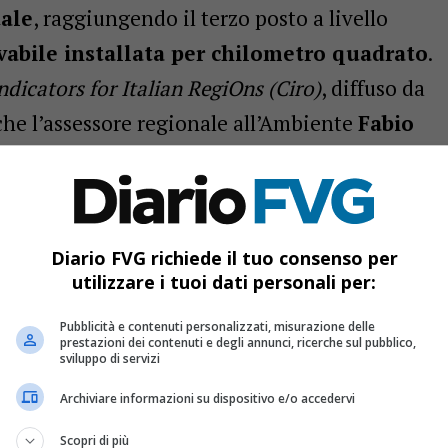
tale
, raggiungendo il terzo posto a livello
abile installata per chilometro quadrato
.
ndicators for Italian RegiOns (Ciro)
, diffuso da
 che l’assessore regionale all’Ambiente
Fabio
goglio, sottolineando il valore di un
alla
sostenibilità e alla riduzione delle
Diario FVG richiede il tuo consenso per
nstallata da fonti rinnovabili
utilizzare i tuoi dati personali per:
Pubblicità e contenuti personalizzati, misurazione delle
uta nel report emerge un dato significativo:
prestazioni dei contenuti e degli annunci, ricerche sul pubblico,
sviluppo di servizi
 da fonti rinnovabili è triplicata
ggiungendo il 22% del totale dei consumi
Archiviare informazioni su dispositivo e/o accedervi
dia italiana
. Questo dimostra l’efficacia
Scopri di più