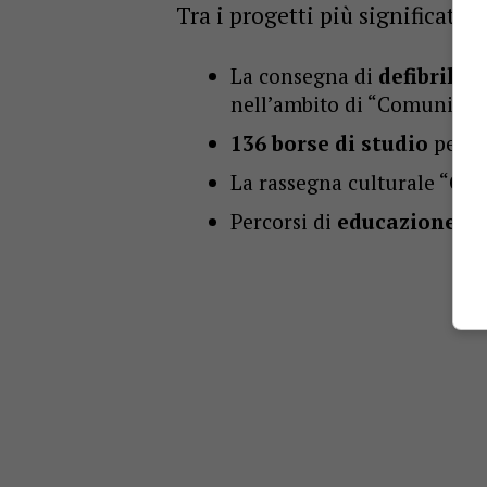
Tra i progetti più significativi
La consegna di
defibrillat
nell’ambito di “Comunità 
136 borse di studio
per me
La rassegna culturale “
Gio
Percorsi di
educazione fin