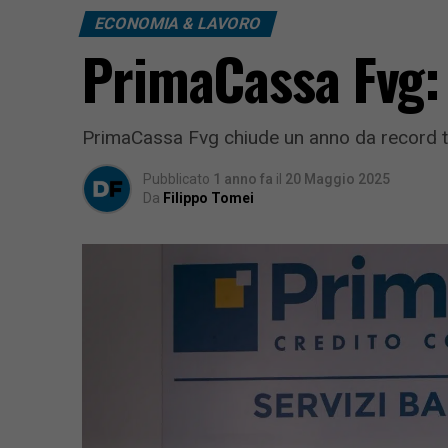
ECONOMIA & LAVORO
PrimaCassa Fvg: 
PrimaCassa Fvg chiude un anno da record tra
Pubblicato
1 anno fa
il
20 Maggio 2025
Da
Filippo Tomei