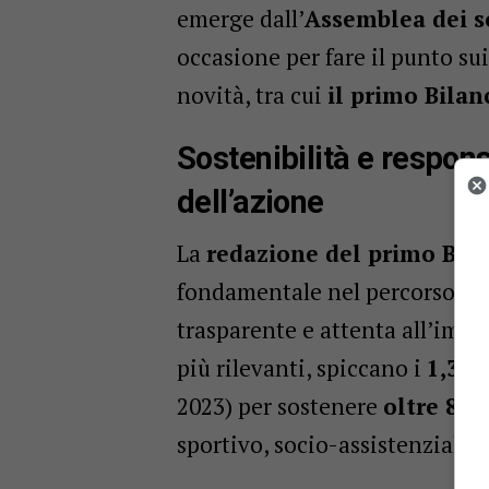
emerge dall’
Assemblea dei s
occasione per fare il punto sui
novità, tra cui
il primo Bilan
Sostenibilità e respons
dell’azione
La
redazione del primo Bilan
fondamentale nel percorso de
trasparente e attenta all’impat
più rilevanti, spiccano i
1,37 
2023) per sostenere
oltre 800
sportivo, socio-assistenziale e