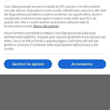
:
I tuoi dati personali verranno trattati da 431 partner e le informazioni
raccolte dal tuo dispositivo (come cookie, identificatori univoci e altri dati
del dispositivo) potrebbero essere condivise con questi ultimi, da loro
ori
e la
formazione di primo soccorso
visualizzate e memorizzate oppure essere usate nello specifico da
questo sito. Noi e i nostri partner potremmo utilizzare dati di
e Montagna in sicurezza”;
localizzazione esatti.
Elenco dei partner
.
rito scolastico;
Alcuni fornitori potrebbero trattare i tuoi dati personali sulla base
dell'interesse legittimo, al quale puoi opporti gestendo le tue opzioni qui
vedì Prima di Tutto
”;
sotto. Cerca un link in fondo a questa pagina o nel menu del sito per
gestire o revocare il consenso nelle impostazioni della privacy e dei
cookie.
anziaria nelle scuole
.
Gestisci le opzioni
Acconsento