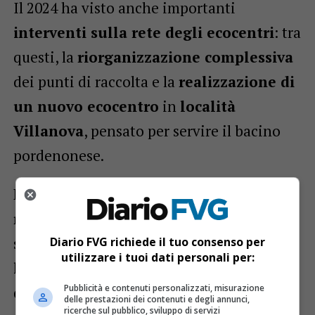
Il 2024 ha visto anche importanti
interventi sulla rete degli ecocentri
: tra
questi, la
riorganizzazione complessiva
dei punti di raccolta e la
realizzazione di
un nuovo ecocentro
in
località
Villanova
, pensato per servire il bacino
pordenonese.
Parallelamente, l’azienda ha avviato una
reinternalizzazione di alcuni servizi
,
scelta dettata dalla volontà di
ottimizzare
Diario FVG richiede il tuo consenso per
utilizzare i tuoi dati personali per:
le risorse
e mantenere un elevato livello
Pubblicità e contenuti personalizzati, misurazione
di qualità. In questo contesto, è in corso
delle prestazioni dei contenuti e degli annunci,
ricerche sul pubblico, sviluppo di servizi