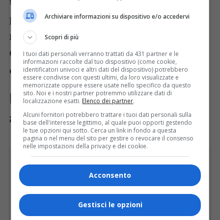
una valutazione con Atap
per una
possibile
collaborazione nella
Archiviare informazioni su dispositivo e/o accedervi
manutenzione dei mezzi operativi di
Scopri di più
GEA
, con l’obiettivo di mantenere le
I tuoi dati personali verranno trattati da 431 partner e le
informazioni raccolte dal tuo dispositivo (come cookie,
competenze e i servizi nel territorio.
identificatori univoci e altri dati del dispositivo) potrebbero
essere condivise con questi ultimi, da loro visualizzate e
memorizzate oppure essere usate nello specifico da questo
sito. Noi e i nostri partner potremmo utilizzare dati di
Nuovi obiettivi e prospettive di
localizzazione esatti.
Elenco dei partner
.
aggregazione
Alcuni fornitori potrebbero trattare i tuoi dati personali sulla
base dell'interesse legittimo, al quale puoi opporti gestendo
le tue opzioni qui sotto. Cerca un link in fondo a questa
pagina o nel menu del sito per gestire o revocare il consenso
nelle impostazioni della privacy e dei cookie.
Acconsento
Gestisci le opzioni