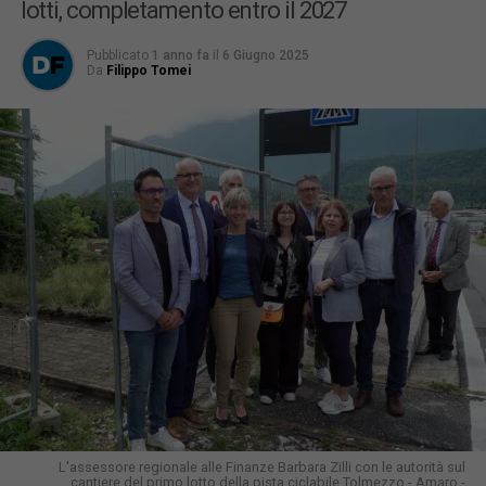
lotti, completamento entro il 2027
Pubblicato
1 anno fa
il
6 Giugno 2025
Da
Filippo Tomei
L'assessore regionale alle Finanze Barbara Zilli con le autorità sul
cantiere del primo lotto della pista ciclabile Tolmezzo - Amaro -