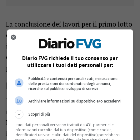
La conclusione dei lavori per il primo lotto
è fissata per
gennaio 2026
. A quel punto
inizieranno i lavori del secondo lotto, la
cui ultimazione è prevista per la
Diario FVG richiede il tuo consenso per
utilizzare i tuoi dati personali per:
primavera del 2027
.
Pubblicità e contenuti personalizzati, misurazione
Le dichiarazioni dei protagonisti
delle prestazioni dei contenuti e degli annunci,
ricerche sul pubblico, sviluppo di servizi
“Grazie agli interventi che saranno
Archiviare informazioni su dispositivo e/o accedervi
realizzati,
i lavoratori del Carnia
Scopri di più
Industrial Park potranno raggiungere
I tuoi dati personali verranno trattati da 431 partner e le
informazioni raccolte dal tuo dispositivo (come cookie,
il luogo di lavoro in bici, in sicurezza e
identificatori univoci e altri dati del dispositivo) potrebbero
essere condivise con questi ultimi, da loro visualizzate e