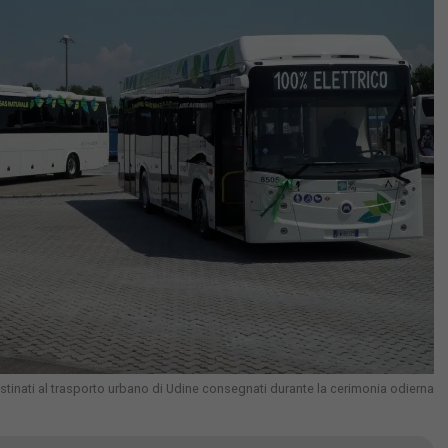
stinati al trasporto urbano di Udine consegnati durante la cerimonia odierna