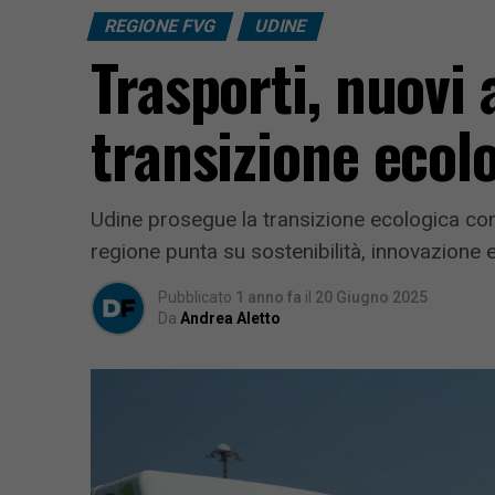
REGIONE FVG
UDINE
Trasporti, nuovi 
transizione ecolo
Udine prosegue la transizione ecologica con 
regione punta su sostenibilità, innovazione e
Pubblicato
1 anno fa
il
20 Giugno 2025
Da
Andrea Aletto