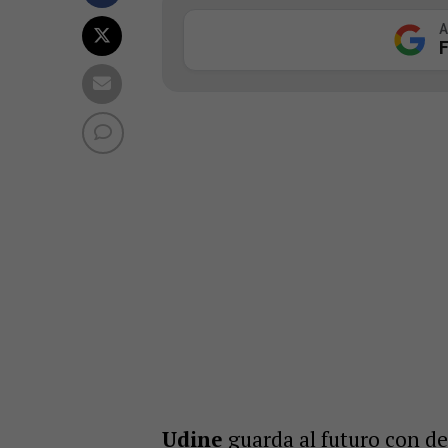
A
F
Udine
guarda al futuro con d