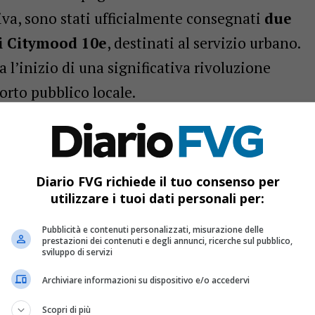
riva, sono stati ufficialmente consegnati
due
ni Citymood 10e
, destinati al servizio urbano.
l’inizio di una significativa rivoluzione
orto pubblico locale.
Diario FVG richiede il tuo consenso per
utilizzare i tuoi dati personali per:
Pubblicità e contenuti personalizzati, misurazione delle
prestazioni dei contenuti e degli annunci, ricerche sul pubblico,
sviluppo di servizi
Archiviare informazioni su dispositivo e/o accedervi
Scopri di più