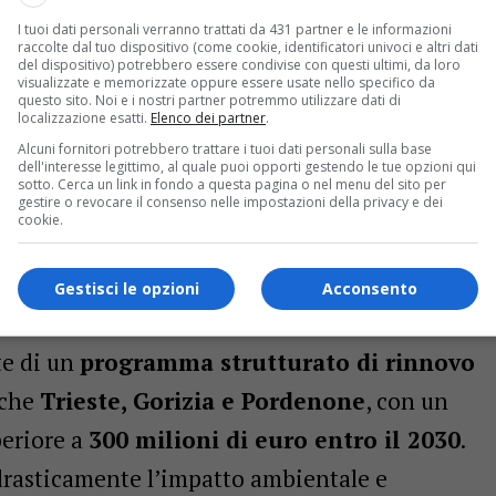
I tuoi dati personali verranno trattati da 431 partner e le informazioni
raccolte dal tuo dispositivo (come cookie, identificatori univoci e altri dati
del dispositivo) potrebbero essere condivise con questi ultimi, da loro
visualizzate e memorizzate oppure essere usate nello specifico da
questo sito. Noi e i nostri partner potremmo utilizzare dati di
localizzazione esatti.
Elenco dei partner
.
Alcuni fornitori potrebbero trattare i tuoi dati personali sulla base
dell'interesse legittimo, al quale puoi opporti gestendo le tue opzioni qui
sotto. Cerca un link in fondo a questa pagina o nel menu del sito per
gestire o revocare il consenso nelle impostazioni della privacy e dei
cookie.
onsegna degli autobus elettrici a Udine
Gestisci le opzioni
Acconsento
i ambiziosi entro il 2030
te di un
programma strutturato di rinnovo
nche
Trieste, Gorizia e Pordenone
, con un
eriore a
300 milioni di euro entro il 2030
.
 drasticamente l’impatto ambientale e