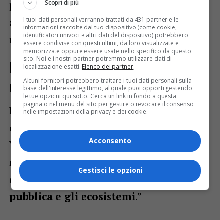
piovane e attuare strategie
di
Scopri di più
I tuoi dati personali verranno trattati da 431 partner e le
adattamento climatico
su scala
informazioni raccolte dal tuo dispositivo (come cookie,
identificatori univoci e altri dati del dispositivo) potrebbero
regionale.
essere condivise con questi ultimi, da loro visualizzate e
memorizzate oppure essere usate nello specifico da questo
sito. Noi e i nostri partner potremmo utilizzare dati di
Depurazione e ambiente: il
localizzazione esatti.
Elenco dei partner
.
Alcuni fornitori potrebbero trattare i tuoi dati personali sulla
monito di Goletta Verde
base dell'interesse legittimo, al quale puoi opporti gestendo
le tue opzioni qui sotto. Cerca un link in fondo a questa
pagina o nel menu del sito per gestire o revocare il consenso
Elisa Turiani
, portavoce nazionale della
nelle impostazioni della privacy e dei cookie.
campagna, ribadisce il ruolo di Goletta
Acconsento
Verde: “Non diamo patenti di balneazione,
ma
denunciamo le criticità
legate alla
Gestisci le opzioni
depurazione per
proteggere la salute
pubblica e gli ecosistemi
.”