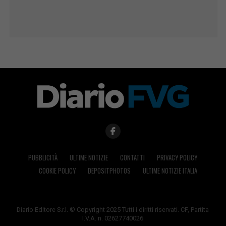
PUBBLICITÀ
ULTIME NOTIZIE
CONTATTI
PRIVACY POLICY
COOKIE POLICY
DEPOSITPHOTOS
ULTIME NOTIZIE ITALIA
Diario Editore S.r.l. © Copyright 2025 Tutti i diritti riservati. CF, Partita
I.V.A. n. 02627740026