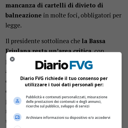
mancanza di cartelli di divieto di
balneazione
in molte foci, obbligatori per
legge.
Il presidente sottolinea che
la Bassa
Friulana resta un’area critica
, con
problemi legati a
fognature non
adeguate
,
depuratori inefficienti
e
un
Diario FVG richiede il tuo consenso per
eccesso di acque meteoriche
utilizzare i tuoi dati personali per:
convogliate nei sistemi fognari
. La
Pubblicità e contenuti personalizzati, misurazione
proposta è di rendere il territorio più
delle prestazioni dei contenuti e degli annunci,
ricerche sul pubblico, sviluppo di servizi
resiliente trasformandolo in una
“spugna
Archiviare informazioni su dispositivo e/o accedervi
urbana”
per gestire meglio le acque