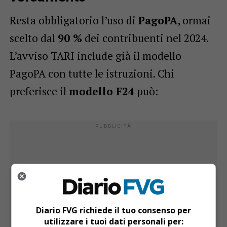
Resta obbligatorio l’uso di
PagoPA
, ormai
scelto dal
90 %
dei contribuenti nel 2024.
L’avviso TARI include già il modello
PagoPA con tutte le istruzioni. Chi
preferisce il
modello F24
può:
Diario FVG richiede il tuo consenso per
utilizzare i tuoi dati personali per: