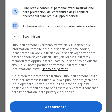
Pubblicità e contenuti personalizzati, misurazione
delle prestazioni dei contenuti e degli annunci,
ricerche sul pubblico, sviluppo di servizi
Archiviare informazioni su dispositivo e/o accedervi
scaricarlo dal
Portale del
Scopri di più
Contribuente
(
https://udine.comune-
I tuoi dati personali verranno trattati da 431 partner e le
online.it
);
informazioni raccolte dal tuo dispositivo (come cookie,
identificatori univoci e altri dati del dispositivo) potrebbero
richiederlo allo
sportello online Net
;
essere condivise con questi ultimi, da loro visualizzate e
memorizzate oppure essere usate nello specifico da questo
ritirarlo presso gli sportelli
Net Spa –
sito. Noi e i nostri partner potremmo utilizzare dati di
localizzazione esatti.
Elenco dei partner
.
Ufficio TARI
in Viale Duodo 3/C
Alcuni fornitori potrebbero trattare i tuoi dati personali sulla
(martedì e giovedì, 9:00-16:00, anche
base dell'interesse legittimo, al quale puoi opporti gestendo
senza appuntamento o su prenotazione
le tue opzioni qui sotto. Cerca un link in fondo a questa
pagina o nel menu del sito per gestire o revocare il consenso
allo
800 520 406
).
nelle impostazioni della privacy e dei cookie.
Servizi online sempre a portata
Acconsento