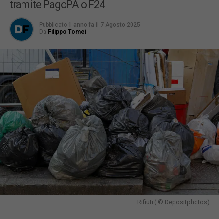
tramite PagoPA o F24
Pubblicato
1 anno fa
il
7 Agosto 2025
Da
Filippo Tomei
Rifiuti ( © Depositphotos)