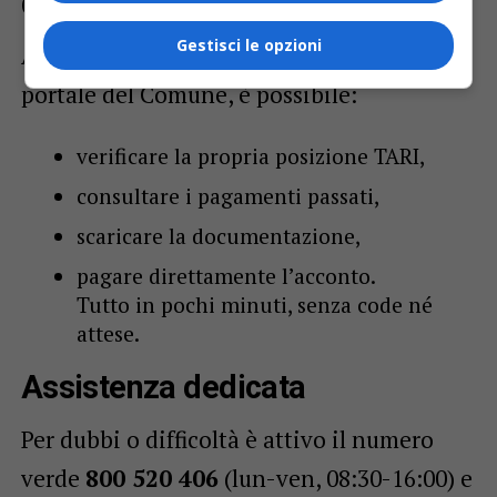
di clic
Gestisci le opzioni
Accedendo con
SPID
,
TS-CNS
o
CIE
al
portale del Comune, è possibile:
verificare la propria posizione TARI,
consultare i pagamenti passati,
scaricare la documentazione,
pagare direttamente l’acconto.
Tutto in pochi minuti, senza code né
attese.
Assistenza dedicata
Per dubbi o difficoltà è attivo il numero
verde
800 520 406
(lun-ven, 08:30-16:00) e